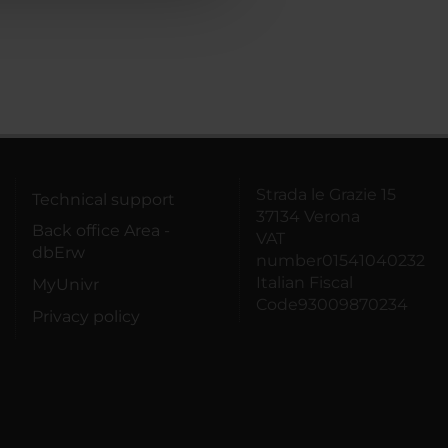
Strada le Grazie 15
Technical support
37134 Verona
Back office Area -
VAT
dbErw
number01541040232
Italian Fiscal
MyUnivr
Code93009870234
Privacy policy