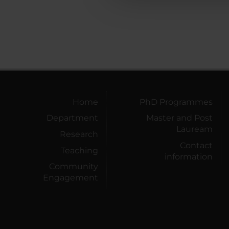
Home
PhD Programmes
Department
Master and Post
Lauream
Research
Contact
Teaching
information
Community
Engagement