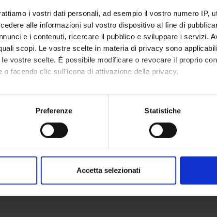
rattiamo i vostri dati personali, ad esempio il vostro numero IP, 
dere alle informazioni sul vostro dispositivo al fine di pubblica
nunci e i contenuti, ricercare il pubblico e sviluppare i servizi. A
r quali scopi. Le vostre scelte in materia di privacy sono applicabi
to le vostre scelte. È possibile modificare o revocare il proprio 
 o facendo clic sull'icona di attivazione della privacy.
mo anche:
oni sulla tua posizione geografica, con un'approssimazione di qu
Preferenze
Statistiche
spositivo, scansionandolo attivamente alla ricerca di caratteristich
aborati i tuoi dati personali e imposta le tue preferenze nella
s
consenso in qualsiasi momento dalla Dichiarazione sui cookie.
Accetta selezionati
nalizzare contenuti ed annunci, per fornire funzionalità dei socia
inoltre informazioni sul modo in cui utilizzi il nostro sito con i n
icità e social media, i quali potrebbero combinarle con altre inform
lizzo dei loro servizi.