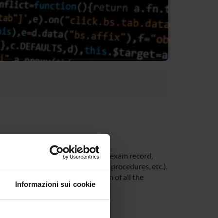
 time at the University (Student’s exam record,
unt, office forms, administrative procedures, etc.).
you be able to receive notification of all the
Informazioni sui cookie
 Univr app.