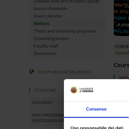
Didactic plan and student's guide
Lesson timetable
Exam calendar
Notices
Thesis and internship proposals
Governing bodies
Faculty staff
FOR 
Operat
Documents
Cours
International Students
NE
STUDYING
There y
your st
COURSES
You can 
Consenso
notices
PHD PROGRAMMES AND
POSTGRADUATE TRAINING
MYUN
Uso responsabile dei dati