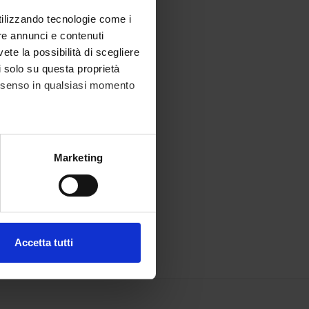
utilizzando tecnologie come i
re annunci e contenuti
vete la possibilità di scegliere
li solo su questa proprietà
consenso in qualsiasi momento
alche metro,
Marketing
e specifiche (impronte
ezione dettagli
. Puoi
Accetta tutti
l media e per analizzare il
ostri partner che si occupano
azioni che hai fornito loro o