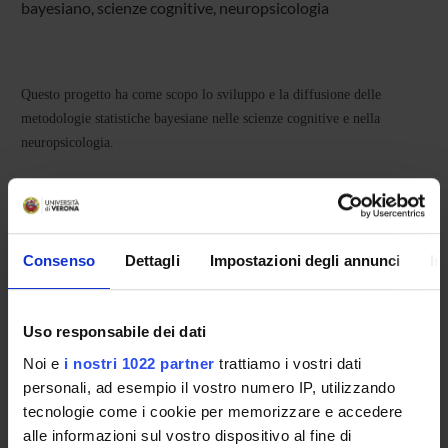
bayesiano, scienze cognitive, neuropsicologia
Questo progetto ha come scopo lo sviluppo e la diffusione delle
metodologie statistiche bayesiane nelle scienze cognitive e nella
neuropsicologia.
PROJECT PARTICIPANTS
Michele Scandola
Consenso
Dettagli
Impostazioni degli annunci
In
Associate Professor
Uso responsabile dei dati
COLLABORATORI ESTERNI
Noi e
i nostri 1022 partner
trattiamo i vostri dati
personali, ad esempio il vostro numero IP, utilizzando
Daniele Romano
tecnologie come i cookie per memorizzare e accedere
Università di Milano Bicocca
alle informazioni sul vostro dispositivo al fine di