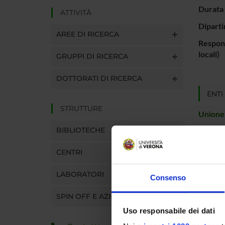
Durata 
ATTIVITÀ
Diparti
AREE DI RICERCA
Respons
locali)
GRUPPI DI RICERCA
DOTTORATI DI RICERCA
ENTI
STRUTTURE
Unione
BIBLIOTECHE
CENTRI
PART
LABORATORI
Consenso
Marco C
SPIN OFF E AZIENDE
Uso responsabile dei dati