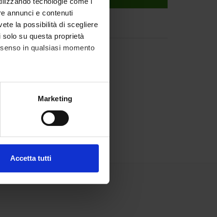
utilizzando tecnologie come i
re annunci e contenuti
vete la possibilità di scegliere
li solo su questa proprietà
consenso in qualsiasi momento
alche metro,
Marketing
e specifiche (impronte
ezione dettagli
. Puoi
Accetta tutti
l media e per analizzare il
ostri partner che si occupano
azioni che hai fornito loro o