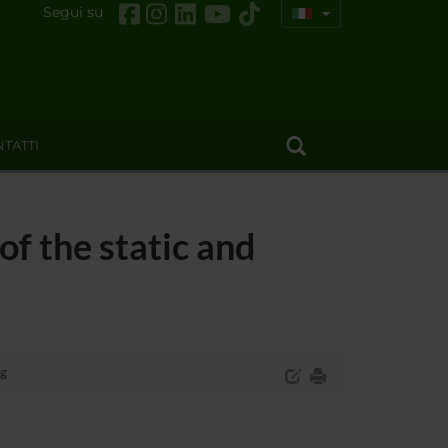
Segui su
TATTI
 the static and
ng