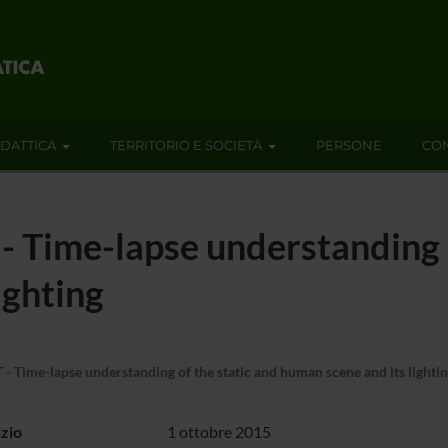
IDATTICA
TERRITORIO E SOCIETÀ
PERSONE
CON
ime-lapse understanding of
ighting
me-lapse understanding of the static and human scene and its lighti
izio
1 ottobre 2015