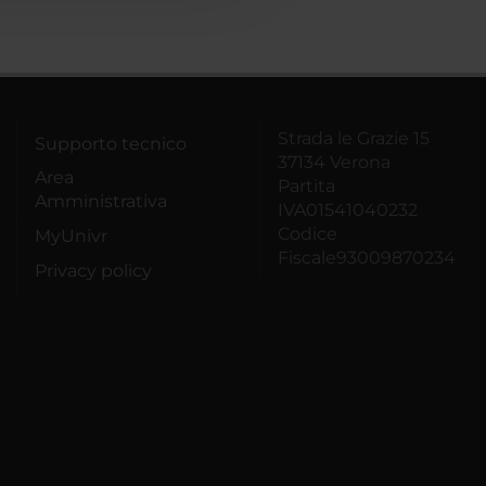
Strada le Grazie 15
Supporto tecnico
37134 Verona
Area
Partita
Amministrativa
IVA01541040232
Codice
MyUnivr
Fiscale93009870234
Privacy policy