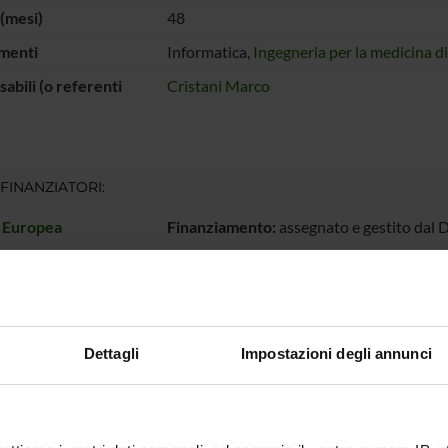
(mesi)
48
menti
Informatica,
Ingegneria per la medicina d
abili (o referenti
Cristani Marco
 FINANZIATORI:
 Europea
Finanziamento:
assegnato e gestito dal 
ECIPANTI AL PROGETTO
Dettagli
Impostazioni degli annunci
ristani
Professore ordinario