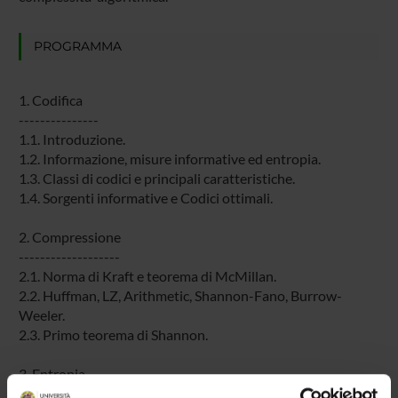
PROGRAMMA
1. Codifica
---------------
1.1. Introduzione.
1.2. Informazione, misure informative ed entropia.
1.3. Classi di codici e principali caratteristiche.
1.4. Sorgenti informative e Codici ottimali.
2. Compressione
-------------------
2.1. Norma di Kraft e teorema di McMillan.
2.2. Huffman, LZ, Arithmetic, Shannon-Fano, Burrow-
Weeler.
2.3. Primo teorema di Shannon.
3. Entropia
-----------------------