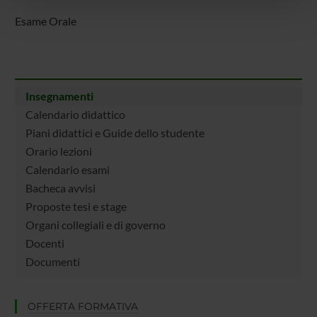
pubblicità e social media, i quali potrebbero combinarle
Esame Orale
con altre informazioni che hai fornito loro o che hanno
raccolto dal tuo utilizzo dei loro servizi.
Insegnamenti
Calendario didattico
Piani didattici e Guide dello studente
Orario lezioni
Calendario esami
Bacheca avvisi
Proposte tesi e stage
Organi collegiali e di governo
Docenti
Documenti
OFFERTA FORMATIVA