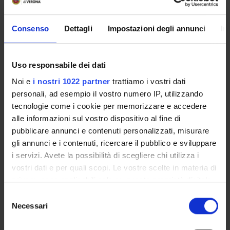
3.1. Vari tipi di entropia e rapporti reciproci.
3.2. Distanza informativa e Mutua Informazione.
Consenso
Dettagli
Impostazioni degli annunci
In
3.2. Sorgenti stocastiche e marcoviane.
4. Tipicita'
---------------------
Uso responsabile dei dati
4.1. Sequenze tipiche ed AEP (Asintotic Equipartition
Noi e
i nostri 1022 partner
trattiamo i vostri dati
Propety).
personali, ad esempio il vostro numero IP, utilizzando
tecnologie come i cookie per memorizzare e accedere
5. Trasmissione
alle informazioni sul vostro dispositivo al fine di
---------------------
pubblicare annunci e contenuti personalizzati, misurare
5.1. Codici di trasmissione, capacita' di canale e tasso di
gli annunci e i contenuti, ricercare il pubblico e sviluppare
trasmissione.
5.2. Secondo Teorema di Shannon
i servizi. Avete la possibilità di scegliere chi utilizza i
5.3. Cenno ai codici autocorrettori (Codici di Hamming).
vostri dati e per quali scopi. Le vostre scelte in materia di
privacy sono applicabili solo su questa proprietà digitale
6. Trasduzione
in cui avete effettuato le vostre scelte. È possibile
Selezione
-------------------------
modificare o revocare il proprio consenso in qualsiasi
Necessari
del
6.1. Estensione al continuo dei concetti entropici.
momento dalla Dichiarazione sui cookie o facendo clic
consenso
6.2. Teorema del campionamento
sull'icona di attivazione della privacy.