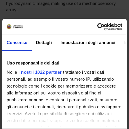
hydrodynamic images, making use of a mechanosensory
array;
6. develop a classification method to couple detected
hydrodynamic events with locomotion patterns found in
biological fish;
Consenso
Dettagli
Impostazioni degli annunci
In
7. conduct comparative experiments in a controlled
hydrodynamic environment to assess behaviour of an
artificial fish equipped with artificial lateral line sensing
Uso responsabile dei dati
with respect to the behaviour of a biological fish.
Noi e
i nostri 1022 partner
trattiamo i vostri dati
We believe that the proposed investigations are key to
personali, ad esempio il vostro numero IP, utilizzando
building underwater robots that improve on the existing by
tecnologie come i cookie per memorizzare e accedere
exhibiting a greater degree of autonomy, adaptability to
alle informazioni sul vostro dispositivo al fine di
environmental changes, manoeuvrability, stability and
pubblicare annunci e contenuti personalizzati, misurare
overall lower complexity, as well as moving more efficiently
gli annunci e i contenuti, ricercare il pubblico e sviluppare
and quietly.
i servizi. Avete la possibilità di scegliere chi utilizza i
vostri dati e per quali scopi. Le vostre scelte in materia di
privacy sono applicabili solo su questa proprietà digitale