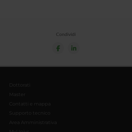
Condividi
Dottorati
Master
Contatti e mappa
Supporto tecnico
Area Amministrativa
MyUnivr