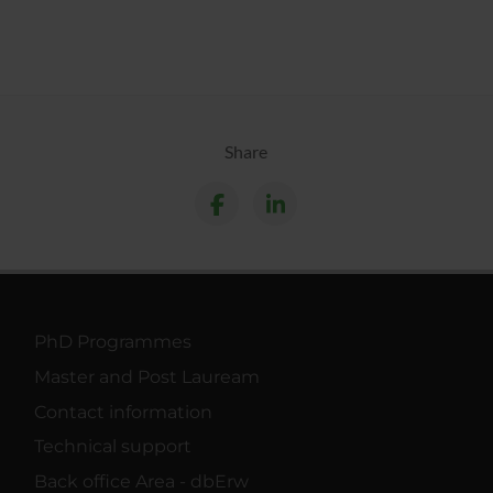
Share
PhD Programmes
Master and Post Lauream
Contact information
Technical support
Back office Area - dbErw