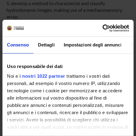
5. develop a method to characterize and classify
hydrodynamic images, making use of a mechanosensory
array;
6. develop a classification method to couple detected
hydrodynamic events with locomotion patterns found in
biological fish;
Consenso
Dettagli
Impostazioni degli annunci
In
7. conduct comparative experiments in a controlled
hydrodynamic environment to assess behaviour of an
Uso responsabile dei dati
artificial fish equipped with artificial lateral line sensing
Noi e
i nostri 1022 partner
trattiamo i vostri dati
with respect to the behaviour of a biological fish.
personali, ad esempio il vostro numero IP, utilizzando
We believe that the proposed investigations are key to
tecnologie come i cookie per memorizzare e accedere
building underwater robots that improve on the existing by
alle informazioni sul vostro dispositivo al fine di
exhibiting a greater degree of autonomy, adaptability to
pubblicare annunci e contenuti personalizzati, misurare
environmental changes, manoeuvrability, stability and
gli annunci e i contenuti, ricercare il pubblico e sviluppare
overall lower complexity, as well as moving more efficiently
i servizi. Avete la possibilità di scegliere chi utilizza i
and quietly.
vostri dati e per quali scopi. Le vostre scelte in materia di
privacy sono applicabili solo su questa proprietà digitale