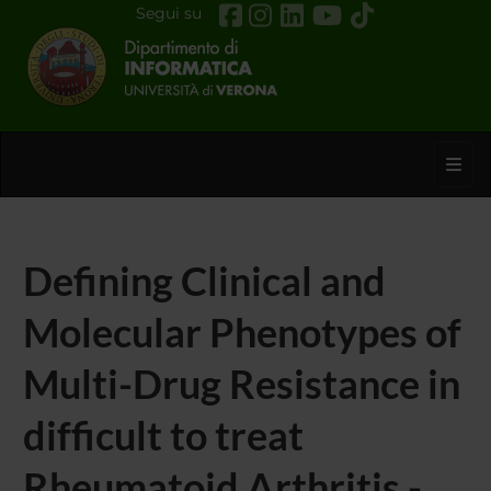
Segui su
Toggl
Defining Clinical and
Molecular Phenotypes of
Multi-Drug Resistance in
difficult to treat
Rheumatoid Arthritis -