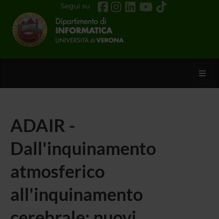
Segui su
Toggl
ADAIR -
Dall'inquinamento
atmosferico
all'inquinamento
cerebrale: nuovi