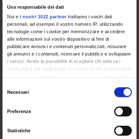
Nicola Bombieri
Uso responsabile dei dati
Professore ordinario
Noi e
i nostri 1022 partner
trattiamo i vostri dati
Carlo Combi
personali, ad esempio il vostro numero IP, utilizzando
Professore ordinario
tecnologie come i cookie per memorizzare e accedere
alle informazioni sul vostro dispositivo al fine di
Rosalba Giugno
pubblicare annunci e contenuti personalizzati, misurare
Professore ordinario
gli annunci e i contenuti, ricercare il pubblico e sviluppare
i servizi. Avete la possibilità di scegliere chi utilizza i
vostri dati e per quali scopi. Le vostre scelte in materia di
COLLABORATORI ESTERNI
privacy sono applicabili solo su questa proprietà digitale
in cui avete effettuato le vostre scelte. È possibile
Selezione
Tarja Malm
modificare o revocare il proprio consenso in qualsiasi
Necessari
del
University of Eastern Finland, Finland
momento dalla Dichiarazione sui cookie o facendo clic
consenso
Katja Kanninen
sull'icona di attivazione della privacy.
Preferenze
University of Eastern Finland, Finland
Con il tuo consenso, vorremmo anche:
Thomas Sandström
University of Umeå, Sweden
raccogliere informazioni sulla tua posizione
Statistiche
geografica, con un'approssimazione di qualche