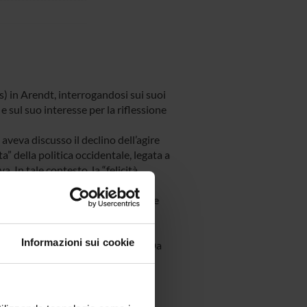
ss) in Arendt, interrogandosi sui suoi
 e sul suo interesse per la riflessione
 aveva discusso il declino dell’agire
a” della politica occidentale, legata a
 In tale contesto, la “felicità
esercizio della libertà politica.
dizio negativo che l’autrice esprime
rtato una sottovalutazione delle
Informazioni sui cookie
ssione arendtiana di questo tema. Da
aggiormente comprensibile tale
mo l’ipotesi che Arendt lavori in
semplicemente riconducibile alla