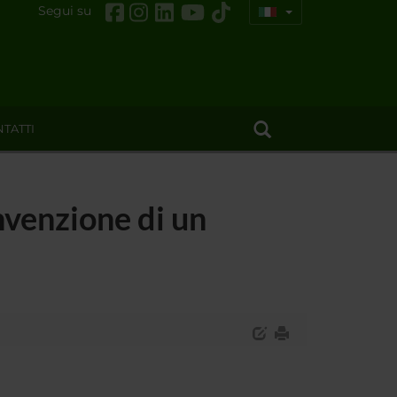
Segui su
TATTI
nvenzione di un