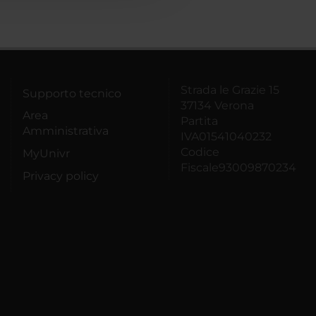
Strada le Grazie 15
Supporto tecnico
37134 Verona
Area
Partita
Amministrativa
IVA01541040232
Codice
MyUnivr
Fiscale93009870234
Privacy policy