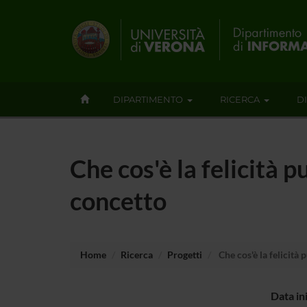
DIPARTIMENTO
RICERCA
D
Che cos'è la felicità 
concetto
Home
Ricerca
Progetti
Che cos'è la felicità
Data in