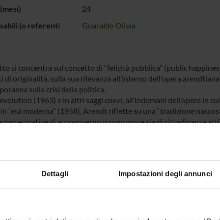
(mesi)
24
abili (o referenti
Guaraldo Olivia
tto si concentra sul concetto di “felicità pubblica” (public happine
 di originalità, sulla sua rilevanza all’interno dell’opera arendtiana
ranea sulla crisi della politica.
volution (1963) e in altri saggi coevi, all’indomani dell’opera in cui
 in “età moderna” (1958), Arendt riflette su una “tradizione nascost
 partecipative di autogoverno o comunque sia di cittadinanza attiva.
” emerge come un’esperienza soggettiva e intersoggettiva legata all’
, le critiche rivolte a On Revolution, solitamente riguardanti il giu
uestione sociale e sulla rivoluzione francese, sembrano aver compo
azioni sulla “felicità pubblica” formulate in quest’opera.
Dettagli
Impostazioni degli annunci
oniamo quindi, in primo luogo, di ricostruire criticamente la rifle
te, terremo conto dei due autori che secondo l’autrice rendono m
za: Thomas Jefferson e Alexis de Tocqueville. Dall’altra, discutere
all’invenzione di un concetto, tanto che la sua posizione non pare 
tta “tradizione repubblicana”.