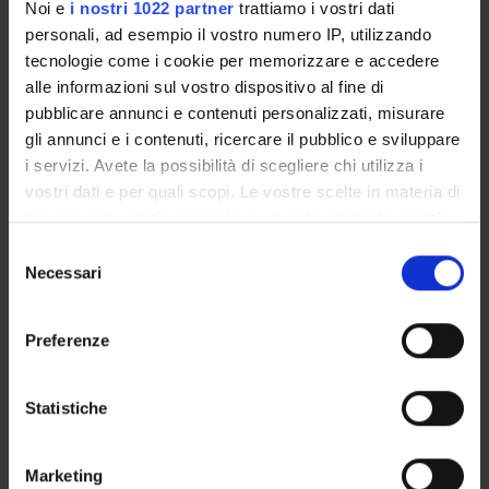
Noi e
i nostri 1022 partner
trattiamo i vostri dati
Bernardo Dalla Bernardina
personali, ad esempio il vostro numero IP, utilizzando
Mario Pezzotti
tecnologie come i cookie per memorizzare e accedere
Professore ordinario
alle informazioni sul vostro dispositivo al fine di
pubblicare annunci e contenuti personalizzati, misurare
gli annunci e i contenuti, ricercare il pubblico e sviluppare
i servizi. Avete la possibilità di scegliere chi utilizza i
SEZIONI
vostri dati e per quali scopi. Le vostre scelte in materia di
Sezione di Neuropsichiatria infantile
privacy sono applicabili solo su questa proprietà digitale
in cui avete effettuato le vostre scelte. È possibile
Selezione
modificare o revocare il proprio consenso in qualsiasi
Necessari
del
momento dalla Dichiarazione sui cookie o facendo clic
consenso
sull'icona di attivazione della privacy.
ATTIVITÀ
Preferenze
Con il tuo consenso, vorremmo anche:
AREE DI RICERCA
raccogliere informazioni sulla tua posizione
Statistiche
GRUPPI DI RICERCA
geografica, con un'approssimazione di qualche
metro,
Marketing
DOTTORATI DI RICERCA
Identificare il tuo dispositivo, scansionandolo