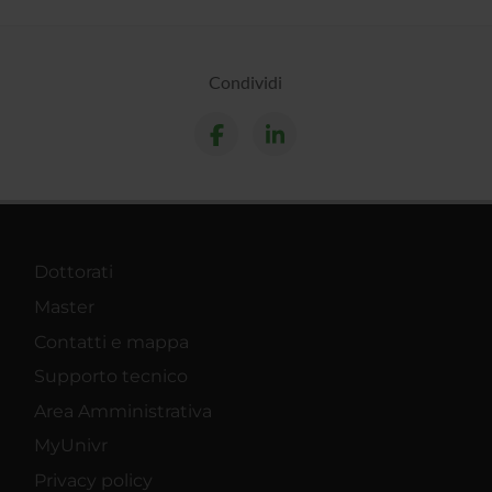
Condividi
Dottorati
Master
Contatti e mappa
Supporto tecnico
Area Amministrativa
MyUnivr
Privacy policy