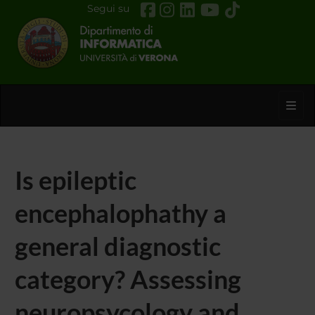
Segui su
Toggl
Is epileptic
encephalophathy a
general diagnostic
category? Assessing
neuropsycology and