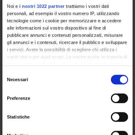
Operational unit Science and Engineering Teaching and
Noi e
i nostri 1022 partner
trattiamo i vostri dati
Student Services Unit
personali, ad esempio il vostro numero IP, utilizzando
Location
tecnologie come i cookie per memorizzare e accedere
VERONA
alle informazioni sul vostro dispositivo al fine di
Main Department
pubblicare annunci e contenuti personalizzati, misurare
Computer Science
gli annunci e i contenuti, ricercare il pubblico e sviluppare
i servizi. Avete la possibilità di scegliere chi utilizza i
Macro area
vostri dati e per quali scopi. Le vostre scelte in materia di
Natural Sciences and Engineering
privacy sono applicabili solo su questa proprietà digitale
in cui avete effettuato le vostre scelte. È possibile
Selezione
modificare o revocare il proprio consenso in qualsiasi
Necessari
del
momento dalla Dichiarazione sui cookie o facendo clic
consenso
sull'icona di attivazione della privacy.
Courses
Preferenze
Academic Calendar
Con il tuo consenso, vorremmo anche:
Didactic plan and student's guide
raccogliere informazioni sulla tua posizione
Statistiche
Lesson timetable
geografica, con un'approssimazione di qualche
Exam calendar
metro,
Notices