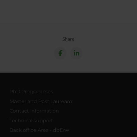
Share
PhD Programmes
Master and Post Lauream
Contact information
Technical support
Back office Area - dbErw