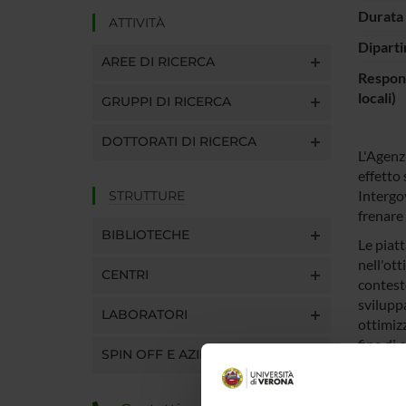
Durata 
ATTIVITÀ
Diparti
AREE DI RICERCA
Respons
locali)
GRUPPI DI RICERCA
DOTTORATI DI RICERCA
L'Agenz
effetto 
Intergo
STRUTTURE
frenare
BIBLIOTECHE
Le piat
nell'ot
CENTRI
contest
sviluppa
LABORATORI
ottimizz
fine di
SPIN OFF E AZIENDE