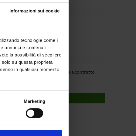
Informazioni sui cookie
Dipartimento
utilizzando tecnologie come i
re annunci e contenuti
vete la possibilità di scegliere
li solo su questa proprietà
consenso in qualsiasi momento
arbelli
Professore a contratto
alche metro,
Marketing
e specifiche (impronte
ezione dettagli
. Puoi