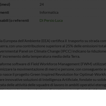
(mesi)
24
menti
Informatica
abili (o referenti
Di Persio Luca
ia Europea dell'Ambiente (EEA) certifica il trasporto su strada com
serra, con una contribuzione superiore al 25% delle emissioni totali
vernmental Panel on Climate Change (IPCC) indicano la riduzione d
 l' incremento della temperatura media della Terra.
taforme software di Field Workforce Management (FWM) utilizzate
timizzare la movimentazione di merci e persone, con conseguente su
o nasce il progetto Green Inspired Revolution for Optimal-Wor
re innovative soluzioni di Intelligenza Artificiale, fondate su solide
ata delle attività delle squadre di lavoro in ambiti operativi eterogene
 ottimizzare la movimentazione di mezzi inquinanti, così da ridurne