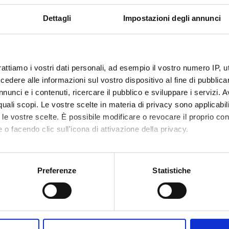
Dettagli
Impostazioni degli annunci
 FINANZIATORI:
one Cassa di
Finanziamento:
assegnato e gestito dal 
io di Trento e
to
rattiamo i vostri dati personali, ad esempio il vostro numero IP, 
dere alle informazioni sul vostro dispositivo al fine di pubblica
nunci e i contenuti, ricercare il pubblico e sviluppare i servizi. A
ECIPANTI AL PROGETTO
r quali scopi. Le vostre scelte in materia di privacy sono applicabi
to le vostre scelte. È possibile modificare o revocare il proprio 
 Persio
Professore associato
Matteo G
 o facendo clic sull'icona di attivazione della privacy.
mo anche:
DI RICERCA COINVOLTE DAL PROGETTO
oni sulla tua posizione geografica, con un'approssimazione di qu
Preferenze
Statistiche
spositivo, scansionandolo attivamente alla ricerca di caratteristich
genza Artificiale
uted artificial intelligence (DI)
aborati i tuoi dati personali e imposta le tue preferenze nella
s
eria del Software e Verifica Formale
consenso in qualsiasi momento dalla Dichiarazione sui cookie.
uted artificial intelligence (DI)