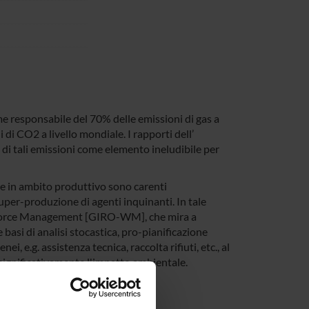
e responsabile del 70% delle emissioni di gas a
 di CO2 a livello mondiale. I rapporti dell’
i tali emissioni come elemento ineludibile per
 in ambito produttivo sono carenti
per-produzione di agenti inquinanti. In tale
kforce Management [GIRO-WM], che mira a
 basi di analisi stocastica, pro-pianificazione
i, e.g. assistenza tecnica, raccolta rifiuti, etc., al
 significativamente l'impatto ambientale.