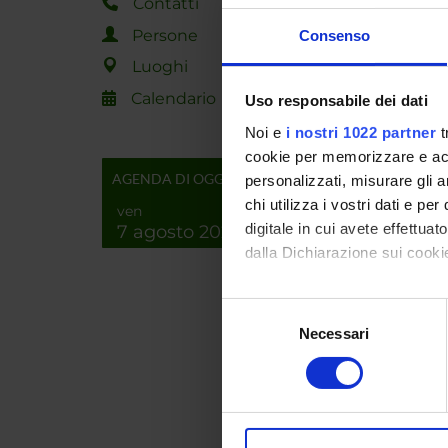
Contatti
Persone
Consenso
ENTI
Luoghi
Fondazi
Calendario
Uso responsabile dei dati
Risparm
Rovere
Noi e
i nostri 1022 partner
t
cookie per memorizzare e acce
AGENDA DI OGGI
personalizzati, misurare gli an
PART
chi utilizza i vostri dati e pe
ven
digitale in cui avete effettua
7 agosto 2026
Luca Di
dalla Dichiarazione sui cookie
Con il tuo consenso, vorrem
Selezione
AREE 
raccogliere informazi
Necessari
del
Identificare il tuo di
consenso
Intelli
digitali).
Distrib
Approfondisci come vengono el
Ingegn
modificare o ritirare il tuo 
Distrib