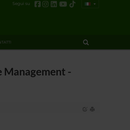
Segui su
TATTI
ce Management -