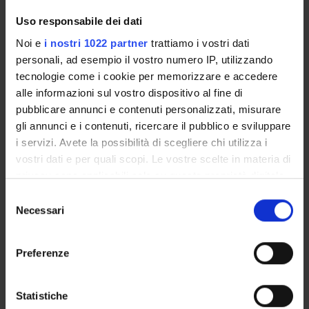
for more information see
Uso responsabile dei dati
https://sandonato.grupposandonato.it/medici/massimiliano-
maria-marrocco.html
Noi e
i nostri 1022 partner
trattiamo i vostri dati
personali, ad esempio il vostro numero IP, utilizzando
tecnologie come i cookie per memorizzare e accedere
alle informazioni sul vostro dispositivo al fine di
pubblicare annunci e contenuti personalizzati, misurare
gli annunci e i contenuti, ricercare il pubblico e sviluppare
Programme Director
i servizi. Avete la possibilità di scegliere chi utilizza i
Giandomenico Orlandi
vostri dati e per quali scopi. Le vostre scelte in materia di
External reference
privacy sono applicabili solo su questa proprietà digitale
Publication date
in cui avete effettuato le vostre scelte. È possibile
Selezione
May 12, 2017
modificare o revocare il proprio consenso in qualsiasi
Necessari
del
momento dalla Dichiarazione sui cookie o facendo clic
consenso
sull'icona di attivazione della privacy.
Preferenze
Con il tuo consenso, vorremmo anche:
STUDYING
raccogliere informazioni sulla tua posizione
Statistiche