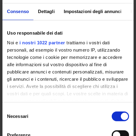
incoherent, ATLAS will develop and train researchers in
identifying and exploiting the commonalities amongst
Consenso
Dettagli
Impostazioni degli annunci
In
these cases. This generalization will lead to a rigorous
unified framework and guidelines to deploy assistive
techniques tailored to each specific therapy. The ATLAS
Uso responsabile dei dati
consortium consists of Europe’s leading institutes in the
Noi e
i nostri 1022 partner
trattiamo i vostri dati
field of surgery automation and design and control of
flexible instruments. It is backed up by a broad set of
personali, ad esempio il vostro numero IP, utilizzando
clinical and industrial partners that are eager to get
tecnologie come i cookie per memorizzare e accedere
involved in subsequent exploitation.
alle informazioni sul vostro dispositivo al fine di
pubblicare annunci e contenuti personalizzati, misurare
gli annunci e i contenuti, ricercare il pubblico e sviluppare
SPONSORS:
i servizi. Avete la possibilità di scegliere chi utilizza i
vostri dati e per quali scopi. Le vostre scelte in materia di
Unione Europea
privacy sono applicabili solo su questa proprietà digitale
Funds:
assigned and managed by the department
in cui avete effettuato le vostre scelte. È possibile
Selezione
modificare o revocare il proprio consenso in qualsiasi
Necessari
del
momento dalla Dichiarazione sui cookie o facendo clic
consenso
PROJECT PARTICIPANTS
sull'icona di attivazione della privacy.
Preferenze