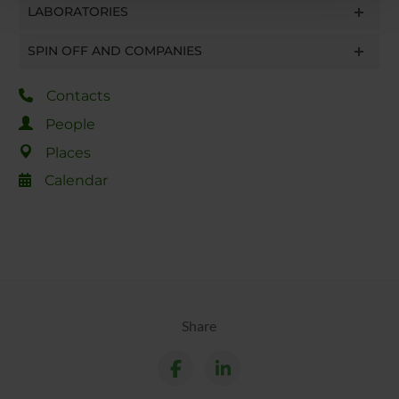
LABORATORIES
con altre informazioni che hai fornito loro o che hanno
raccolto dal tuo utilizzo dei loro servizi.
SPIN OFF AND COMPANIES
Contacts
People
Places
Calendar
Share