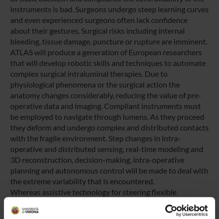
instruments is bad. Surgeons undergo steep learning curves
and even experienced surgeons often lack confidence
about their gestures. Surgical risks including internal
bleeding, tissue damage, puncture or rupture are imminent.
ATLAS will produce a generation of European researchers
that will develop robotic skills and techniques to automate
complex surgical intraluminal therapies. Due to
physiological phenomena or the surgical action the
anatomy changes considerably, reducing the value of pre-
operative data and imaging. Compliant instruments must
be employed to navigate through lumens. As they proceed
they deform and undergo complex and distributed contacts
with the fragile environment. Step changes in intra-
operative and distributed sensing, real-time modeling and
3D reconstruction, decision-making, intra-operative
planning and autonomous control will be made to deal with
the extreme variability that is encountered.
Whereas assistive technology for steering flexible
endoscopes, ureteroscopes, colonoscopes, guidewires and
vascular catheters has been notoriously disparate and