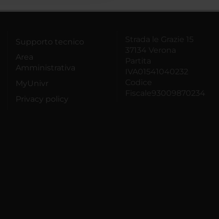
Strada le Grazie 15
Supporto tecnico
37134 Verona
Area
Partita
Amministrativa
IVA01541040232
Codice
MyUnivr
Fiscale93009870234
Privacy policy