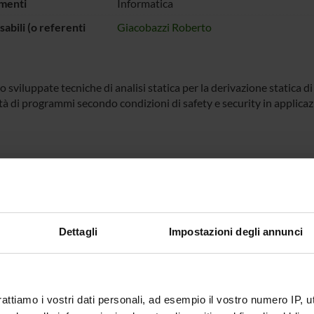
menti
Informatica
abili (o referenti
Giacobazzi Roberto
sviluppate tecniche di analisi statica per la derivazione statica di
tà di programmi secondo condizioni di safety e security in applicaz
d
 FINANZIATORI:
l.
Finanziamento:
assegnato e gestito dal 
Dettagli
Impostazioni degli annunci
ECIPANTI AL PROGETTO
o Giacobazzi
Professore ordinario
Nicola F
rattiamo i vostri dati personali, ad esempio il vostro numero IP, 