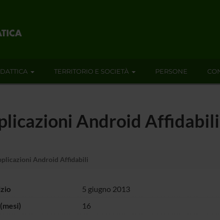
IDATTICA
TERRITORIO E SOCIETÀ
PERSONE
CON
plicazioni Android Affidabili
pplicazioni Android Affidabili
izio
5 giugno 2013
(mesi)
16