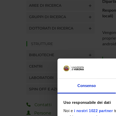
Diparti
AREE DI RICERCA
Respons
locali)
GRUPPI DI RICERCA
DOTTORATI DI RICERCA
Vengono 
proprie
androi
STRUTTURE
BIBLIOTECHE
ENTI
CENTRI
Julia s.r.
LABORATORI
Consenso
SPIN OFF E AZIENDE
PART
Uso responsabile dei dati
Contatti
Robert
Noi e
i nostri 1022 partner
t
Persone