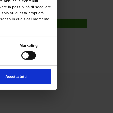
re annunci e contenuti
vete la possibilità di scegliere
li solo su questa proprietà
consenso in qualsiasi momento
alche metro,
Marketing
e specifiche (impronte
ezione dettagli
. Puoi
Accetta tutti
l media e per analizzare il
ostri partner che si occupano
azioni che hai fornito loro o