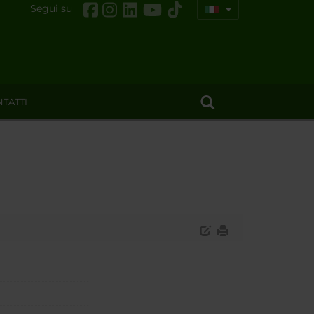
Segui su
TATTI