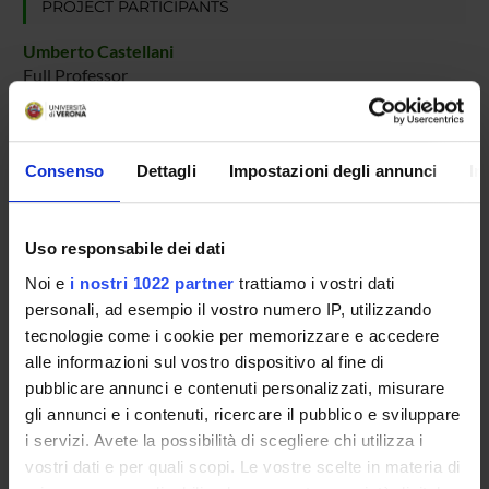
PROJECT PARTICIPANTS
Umberto Castellani
Full Professor
RESEARCH AREAS INVOLVED IN THE PROJECT
Consenso
Dettagli
Impostazioni degli annunci
In
Intelligenza Artificiale
Computer graphics (DI)
Uso responsabile dei dati
Ingegneria del Software e Verifica Formale
Noi e
i nostri 1022 partner
trattiamo i vostri dati
Computer graphics (DI)
personali, ad esempio il vostro numero IP, utilizzando
tecnologie come i cookie per memorizzare e accedere
alle informazioni sul vostro dispositivo al fine di
pubblicare annunci e contenuti personalizzati, misurare
gli annunci e i contenuti, ricercare il pubblico e sviluppare
ACTIVITIES
i servizi. Avete la possibilità di scegliere chi utilizza i
RESEARCH AREAS
vostri dati e per quali scopi. Le vostre scelte in materia di