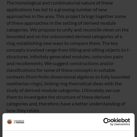
The homological and combinatorial nature of these
applications has led to a growing number of new
approaches in the area. This project brings together some
of these approaches in the setting of derived module
categories. We propose to unify and reconcile views on the
bounded and on the unbounded derived categories of a
ring, establishing new ways to compare them. The key
concepts involved range from tilting and silting objects to t-
structures, infinitely generated modules, cotorsion pairs
and recollements. We suggest constructions and/or
classifications for some of these concepts in suitable
contexts (from finite dimensional algebras to fully bounded
noetherian rings), linking ring theoretical ideas with the
study of derived module categories. Ultimately, we use
them to investigate the structure of these derived
categories and, therefore, have a better understanding of
how they relate.
ENTI FINANZIATORI: