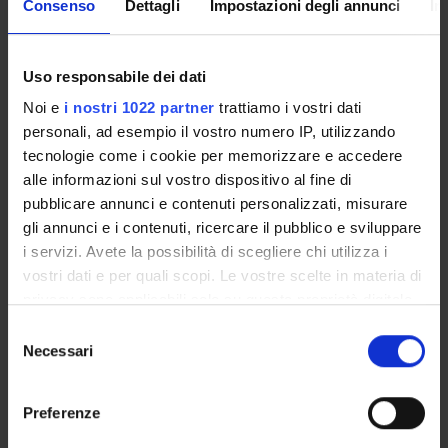
Consenso
Dettagli
Impostazioni degli annunci
In
Unione Europea
Finanziamento:
assegnato e gestito dal Dipartimento
Programma:
EUROPA - Progetti Europei
Uso responsabile dei dati
Noi e
i nostri 1022 partner
trattiamo i vostri dati
personali, ad esempio il vostro numero IP, utilizzando
PARTECIPANTI AL PROGETTO
tecnologie come i cookie per memorizzare e accedere
alle informazioni sul vostro dispositivo al fine di
Lidia Angeleri
pubblicare annunci e contenuti personalizzati, misurare
Professore ordinario
gli annunci e i contenuti, ricercare il pubblico e sviluppare
i servizi. Avete la possibilità di scegliere chi utilizza i
Jorge Nuno Dos Santos Vitoria
vostri dati e per quali scopi. Le vostre scelte in materia di
privacy sono applicabili solo su questa proprietà digitale
in cui avete effettuato le vostre scelte. È possibile
Selezione
AREE DI RICERCA COINVOLTE DAL PROGETTO
modificare o revocare il proprio consenso in qualsiasi
Necessari
del
Algebra, Geometria e Logica Matematica
momento dalla Dichiarazione sui cookie o facendo clic
consenso
Associative rings and algebras
sull'icona di attivazione della privacy.
Preferenze
Con il tuo consenso, vorremmo anche: