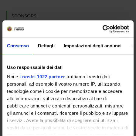
SPONSORS:
SIEMENS HEALTHCARE DIAGNOSTICS SRL
Funds:
assigned and managed by the department
Consenso
Dettagli
Impostazioni degli annunci
In
PROJECT PARTICIPANTS
Uso responsabile dei dati
Franco Fummi
Noi e
i nostri 1022 partner
trattiamo i vostri dati
Full Professor
personali, ad esempio il vostro numero IP, utilizzando
tecnologie come i cookie per memorizzare e accedere
alle informazioni sul vostro dispositivo al fine di
pubblicare annunci e contenuti personalizzati, misurare
gli annunci e i contenuti, ricercare il pubblico e sviluppare
ACTIVITIES
i servizi. Avete la possibilità di scegliere chi utilizza i
RESEARCH AREAS
vostri dati e per quali scopi. Le vostre scelte in materia di
privacy sono applicabili solo su questa proprietà digitale