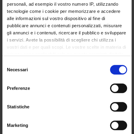
personali, ad esempio il vostro numero IP, utilizzando
Università di Padova Matematica
tecnologie come i cookie per memorizzare e accedere
alle informazioni sul vostro dispositivo al fine di
pubblicare annunci e contenuti personalizzati, misurare
AREE DI RICERCA COINVOLTE DAL PROGETTO
gli annunci e i contenuti, ricercare il pubblico e sviluppare
Algebra, Geometria e Logica Matematica
i servizi. Avete la possibilità di scegliere chi utilizza i
Associative rings and algebras
vostri dati e per quali scopi. Le vostre scelte in materia di
privacy sono applicabili solo su questa proprietà digitale
in cui avete effettuato le vostre scelte. È possibile
Selezione
modificare o revocare il proprio consenso in qualsiasi
Necessari
del
momento dalla Dichiarazione sui cookie o facendo clic
consenso
ATTIVITÀ
sull'icona di attivazione della privacy.
Preferenze
AREE DI RICERCA
Con il tuo consenso, vorremmo anche:
raccogliere informazioni sulla tua posizione
Statistiche
GRUPPI DI RICERCA
geografica, con un'approssimazione di qualche
DOTTORATI DI RICERCA
metro,
Marketing
Identificare il tuo dispositivo, scansionandolo