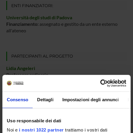
ENTI FINANZIATORI:
Università degli studi di Padova
Finanziamento:
assegnato e gestito da un ente esterno
all'ateneo
PARTECIPANTI AL PROGETTO
Lidia Angeleri
Professore ordinario
Francesca Mantese
Professore associato
Consenso
Dettagli
Impostazioni degli annunci
In
COLLABORATORI ESTERNI
Uso responsabile dei dati
Noi e
i nostri 1022 partner
trattiamo i vostri dati
Silvana Bazzoni