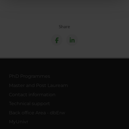
pubblicità e social media, i quali potrebbero combinarle
con altre informazioni che hai fornito loro o che hanno
raccolto dal tuo utilizzo dei loro servizi.
Share
PhD Programmes
Master and Post Lauream
Contact information
Technical support
Back office Area - dbErw
MyUnivr