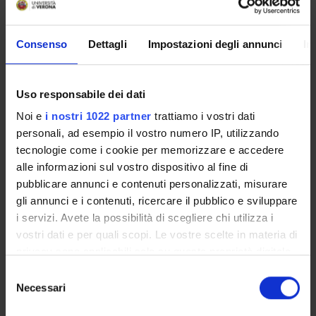
RESEARCH
Consenso
Dettagli
Impostazioni degli annunci
In
PROJECTS
PUBLICATIONS
Uso responsabile dei dati
Noi e
i nostri 1022 partner
trattiamo i vostri dati
ASSIGNMENTS
personali, ad esempio il vostro numero IP, utilizzando
tecnologie come i cookie per memorizzare e accedere
alle informazioni sul vostro dispositivo al fine di
pubblicare annunci e contenuti personalizzati, misurare
ORGANIZATION
gli annunci e i contenuti, ricercare il pubblico e sviluppare
i servizi. Avete la possibilità di scegliere chi utilizza i
GOVERNANCE
vostri dati e per quali scopi. Le vostre scelte in materia di
privacy sono applicabili solo su questa proprietà digitale
COMMITTEES
in cui avete effettuato le vostre scelte. È possibile
Selezione
modificare o revocare il proprio consenso in qualsiasi
Necessari
DEPARTMENT ADMINISTRATION OFFICES
del
momento dalla Dichiarazione sui cookie o facendo clic
consenso