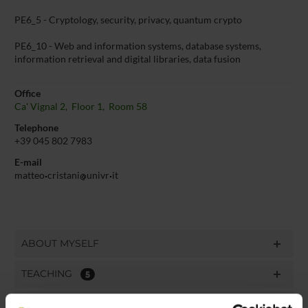
PE6_5 - Cryptology, security, privacy, quantum crypto
PE6_10 - Web and information systems, database systems,
information retrieval and digital libraries, data fusion
Office
Ca' Vignal 2, Floor 1, Room 58
Telephone
+39 045 802 7983
E-mail
matteo
cristani
univr
it
ABOUT MYSELF
TEACHING
5
THIRD MISSION