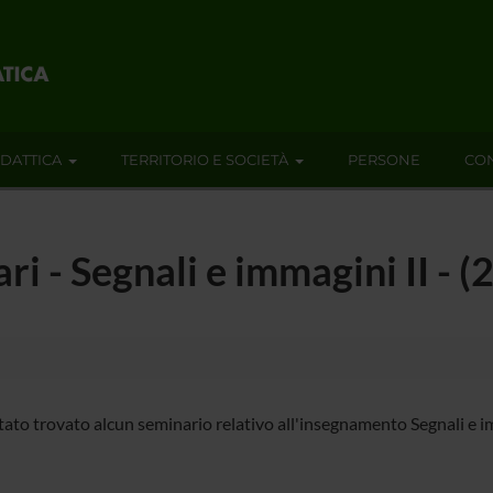
IDATTICA
TERRITORIO E SOCIETÀ
PERSONE
CON
ari - Segnali e immagini II -
tato trovato alcun seminario relativo all'insegnamento Segnali e im