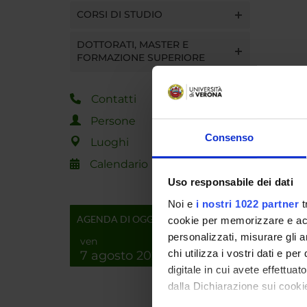
CORSI DI STUDIO
DOTTORATI, MASTER E
FORMAZIONE SUPERIORE
Contatti
Persone
Consenso
Luoghi
Calendario
Uso responsabile dei dati
Noi e
i nostri 1022 partner
t
AGENDA DI OGGI
cookie per memorizzare e acce
personalizzati, misurare gli an
ven
chi utilizza i vostri dati e pe
7 agosto 2026
digitale in cui avete effettua
dalla Dichiarazione sui cookie