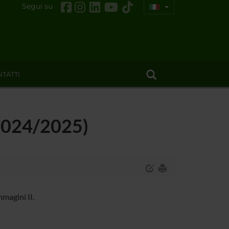
Segui su
TATTI
 (2024/2025)
magini II.