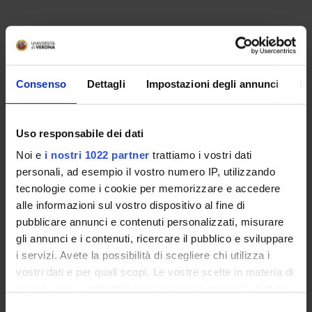
Consenso
Dettagli
Impostazioni degli annunci
In
Uso responsabile dei dati
Noi e
i nostri 1022 partner
trattiamo i vostri dati
personali, ad esempio il vostro numero IP, utilizzando
Contacts
tecnologie come i cookie per memorizzare e accedere
People
alle informazioni sul vostro dispositivo al fine di
pubblicare annunci e contenuti personalizzati, misurare
Places
gli annunci e i contenuti, ricercare il pubblico e sviluppare
Calendar
i servizi. Avete la possibilità di scegliere chi utilizza i
vostri dati e per quali scopi. Le vostre scelte in materia di
privacy sono applicabili solo su questa proprietà digitale
in cui avete effettuato le vostre scelte. È possibile
Selezione