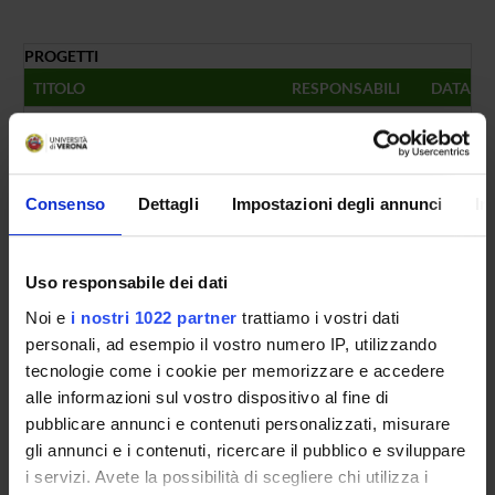
PROGETTI
TITOLO
RESPONSABILI
DATA IN
Valorizzazione attività di ricerca
Matteo Cristani
08/11/
NUMERO FINANZIAMENTI
Consenso
Dettagli
Impostazioni degli annunci
In
ANNO
NUMERO
2023
1
Uso responsabile dei dati
Noi e
i nostri 1022 partner
trattiamo i vostri dati
personali, ad esempio il vostro numero IP, utilizzando
Contatti
tecnologie come i cookie per memorizzare e accedere
alle informazioni sul vostro dispositivo al fine di
Persone
pubblicare annunci e contenuti personalizzati, misurare
Luoghi
gli annunci e i contenuti, ricercare il pubblico e sviluppare
Calendario
i servizi. Avete la possibilità di scegliere chi utilizza i