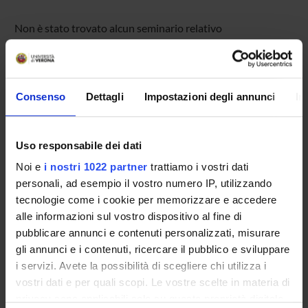
Non è stato trovato alcun seminario relativo
all'insegnamento Teoria dei sistemi.
Consenso
Dettagli
Impostazioni degli annunci
In
OFFERTA FORMATIVA
CORSI DI STUDIO
Uso responsabile dei dati
DOTTORATI, MASTER E FORMAZIONE SUPERIORE
Noi e
i nostri 1022 partner
trattiamo i vostri dati
personali, ad esempio il vostro numero IP, utilizzando
Contatti
tecnologie come i cookie per memorizzare e accedere
alle informazioni sul vostro dispositivo al fine di
Persone
pubblicare annunci e contenuti personalizzati, misurare
Luoghi
gli annunci e i contenuti, ricercare il pubblico e sviluppare
Calendario
i servizi. Avete la possibilità di scegliere chi utilizza i
vostri dati e per quali scopi. Le vostre scelte in materia di
privacy sono applicabili solo su questa proprietà digitale