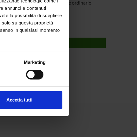
utilizzando tecnologie come i
orriani
Professore ordinario
re annunci e contenuti
vete la possibilità di scegliere
li solo su questa proprietà
consenso in qualsiasi momento
alche metro,
Marketing
e specifiche (impronte
ezione dettagli
. Puoi
Accetta tutti
l media e per analizzare il
ostri partner che si occupano
azioni che hai fornito loro o