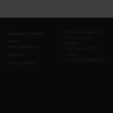
Strada le Grazie 15
Supporto tecnico
37134 Verona
Area
Partita
Amministrativa
IVA01541040232
Codice
MyUnivr
Fiscale93009870234
Privacy policy