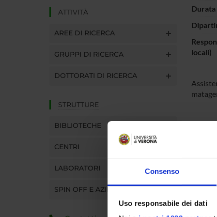
Durata 
ATTIVITÀ
Diparti
AREE DI RICERCA
Respons
locali)
GRUPPI DI RICERCA
DOTTORATI DI RICERCA
Assisten
matagen
STRUTTURE
BIBLIOTECHE
ENTI
CENTRI
Microbio
LABORATORI
Consenso
SPIN OFF E AZIENDE
PART
Uso responsabile dei dati