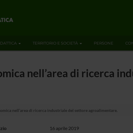
IDATTICA
TERRITORIO E SOCIETÀ
PERSONE
CON
ca nell’area di ricerca indu
ca nell’area di ricerca industriale del settore agroalimentare.
izio
16 aprile 2019