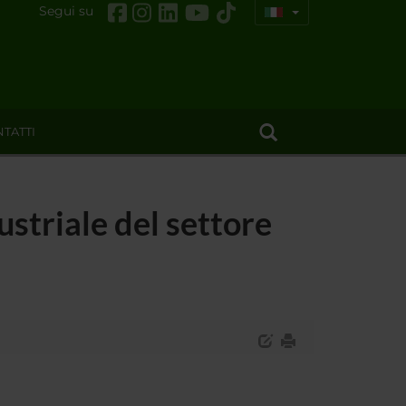
Segui su
TATTI
striale del settore