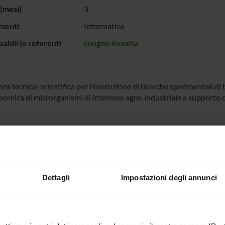
(mesi)
3
menti
Informatica
abili (o referenti
Giugno Rosalba
za tecnico-scientifica per l'esecuzione di ricerche sperimentali di
omica di microrganismi di interesse agro-industriale a supporto de
 FINANZIATORI:
n s.r.l.
Finanziamento:
assegnato e gestito dal 
Dettagli
Impostazioni degli annunci
ECIPANTI AL PROGETTO