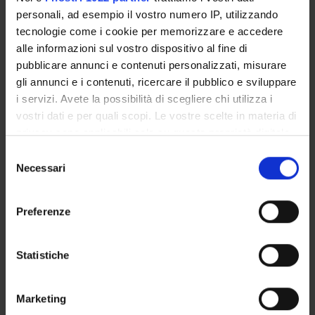
Bernardo Dalla Bernardina
personali, ad esempio il vostro numero IP, utilizzando
tecnologie come i cookie per memorizzare e accedere
Mario Pezzotti
alle informazioni sul vostro dispositivo al fine di
Full Professor
pubblicare annunci e contenuti personalizzati, misurare
gli annunci e i contenuti, ricercare il pubblico e sviluppare
i servizi. Avete la possibilità di scegliere chi utilizza i
SECTIONS
vostri dati e per quali scopi. Le vostre scelte in materia di
privacy sono applicabili solo su questa proprietà digitale
Infantile Neuropsychiatry Section
in cui avete effettuato le vostre scelte. È possibile
Selezione
modificare o revocare il proprio consenso in qualsiasi
Necessari
del
momento dalla Dichiarazione sui cookie o facendo clic
consenso
sull'icona di attivazione della privacy.
Preferenze
ACTIVITIES
Con il tuo consenso, vorremmo anche:
RESEARCH AREAS
raccogliere informazioni sulla tua posizione
Statistiche
geografica, con un'approssimazione di qualche
RESEARCH GROUPS
metro,
Marketing
Identificare il tuo dispositivo, scansionandolo
PHD PROGRAMMES