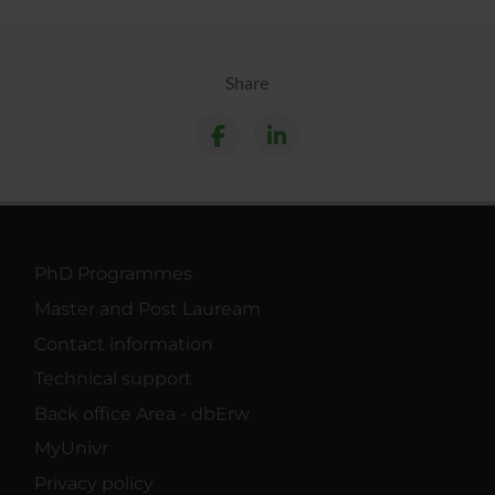
Share
PhD Programmes
Master and Post Lauream
Contact information
Technical support
Back office Area - dbErw
MyUnivr
Privacy policy