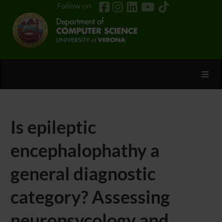
Follow on
Toggl
Is epileptic
encephalophathy a
general diagnostic
category? Assessing
neuropsycology and