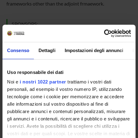
frameworks other than the adjoint frmaework.
SPONSORS:
Commissione Europea
Funds:
assigned and managed by the department
Consenso
Dettagli
Impostazioni degli annunci
In
PROJECT PARTICIPANTS
Uso responsabile dei dati
Roberto Giacobazzi
Noi e
i nostri 1022 partner
trattiamo i vostri dati
Full Professor
personali, ad esempio il vostro numero IP, utilizzando
tecnologie come i cookie per memorizzare e accedere
alle informazioni sul vostro dispositivo al fine di
pubblicare annunci e contenuti personalizzati, misurare
gli annunci e i contenuti, ricercare il pubblico e sviluppare
ACTIVITIES
i servizi. Avete la possibilità di scegliere chi utilizza i
vostri dati e per quali scopi. Le vostre scelte in materia di
RESEARCH AREAS