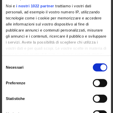
This project aims to develop and design a set of concepts
Noi e
i nostri 1022 partner
trattiamo i vostri dati
and tools for (1) modeling multi-granular
personali, ad esempio il vostro numero IP, utilizzando
temporal data in data warehouses and (2) integrating
tecnologie come i cookie per memorizzare e accedere
OLAP techniques and statistical analysis in order
alle informazioni sul vostro dispositivo al fine di
to better exploit the analysis capabilities of both
pubblicare annunci e contenuti personalizzati, misurare
technologies and provide an unified tool.
gli annunci e i contenuti, ricercare il pubblico e sviluppare
i servizi. Avete la possibilità di scegliere chi utilizza i
PROJECT PARTICIPANTS
vostri dati e per quali scopi. Le vostre scelte in materia di
privacy sono applicabili solo su questa proprietà digitale
Carlo Combi
in cui avete effettuato le vostre scelte. È possibile
Selezione
Full Professor
modificare o revocare il proprio consenso in qualsiasi
Necessari
del
momento dalla Dichiarazione sui cookie o facendo clic
consenso
sull'icona di attivazione della privacy.
Preferenze
Con il tuo consenso, vorremmo anche:
ACTIVITIES
raccogliere informazioni sulla tua posizione
Statistiche
RESEARCH AREAS
geografica, con un'approssimazione di qualche
metro,