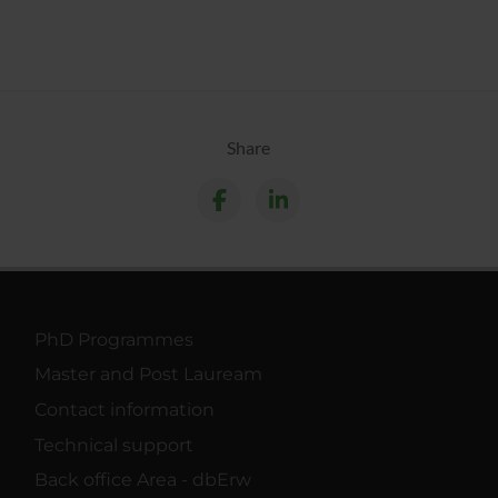
Share
PhD Programmes
Master and Post Lauream
Contact information
Technical support
Back office Area - dbErw