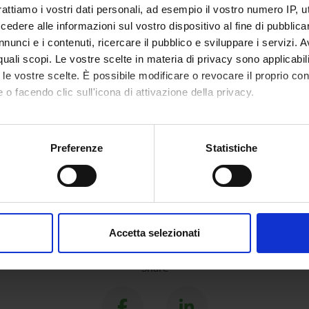
rattiamo i vostri dati personali, ad esempio il vostro numero IP, 
dere alle informazioni sul vostro dispositivo al fine di pubblica
nunci e i contenuti, ricercare il pubblico e sviluppare i servizi. A
ECT PARTICIPANTS
r quali scopi. Le vostre scelte in materia di privacy sono applicabi
to le vostre scelte. È possibile modificare o revocare il proprio 
 Bozzini
Enrico F
 o facendo clic sull'icona di attivazione della privacy.
o Centomo
Franco 
mo anche:
oni sulla tua posizione geografica, con un'approssimazione di qu
Preferenze
Statistiche
spositivo, scansionandolo attivamente alla ricerca di caratteristich
aborati i tuoi dati personali e imposta le tue preferenze nella
s
consenso in qualsiasi momento dalla Dichiarazione sui cookie.
Accetta selezionati
nalizzare contenuti ed annunci, per fornire funzionalità dei socia
inoltre informazioni sul modo in cui utilizzi il nostro sito con i n
Share
icità e social media, i quali potrebbero combinarle con altre inform
lizzo dei loro servizi.