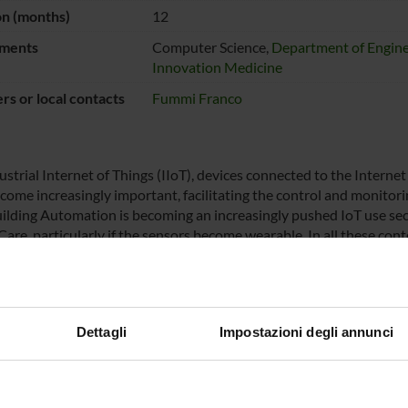
on (months)
12
ments
Computer Science,
Department of Engine
Innovation Medicine
s or local contacts
Fummi Franco
ustrial Internet of Things (IIoT), devices connected to the Interne
come increasingly important, facilitating the control and monitori
uilding Automation is becoming an increasingly pushed IoT use secto
are, particularly if the sensors become wearable. In all these conte
hms that provides added value to the creation of a complete IoT arc
h contract is therefore to extend the BOX-IO architecture with AI
tion devices.
Dettagli
Impostazioni degli annunci
NSORS:
s.r.l.
Funds:
assigned and managed by the de