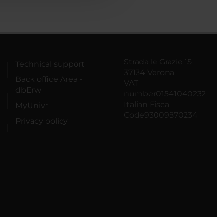
Strada le Grazie 15
Technical support
37134 Verona
Back office Area -
VAT
dbErw
number01541040232
Italian Fiscal
MyUnivr
Code93009870234
Privacy policy