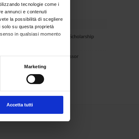
utilizzando tecnologie come i
re annunci e contenuti
vete la possibilità di scegliere
li solo su questa proprietà
consenso in qualsiasi momento
raccaroli
Research Scholarship
Holders
Fummi
Full Professor
alche metro,
Marketing
e specifiche (impronte
ezione dettagli
. Puoi
Accetta tutti
l media e per analizzare il
ostri partner che si occupano
azioni che hai fornito loro o