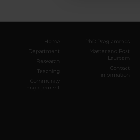
Home
PhD Programmes
Department
Master and Post
Lauream
Research
Contact
Teaching
information
Community
Engagement