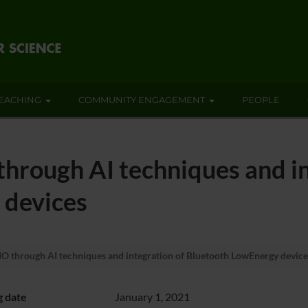
EACHING
COMMUNITY ENGAGEMENT
PEOPLE
hrough AI techniques and in
 devices
O through AI techniques and integration of Bluetooth LowEnergy device
g date
January 1, 2021