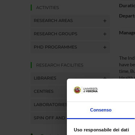
Durati
ACTIVITIES
Depart
RESEARCH AREAS
Manager
RESEARCH GROUPS
PHD PROGRAMMES
The Ind
have be
RESEARCH FACILITIES
time, B
Health C
LIBRARIES
algorit
researc
CENTRES
consump
LABORATORIES
Consenso
SPO
SPIN OFF AND COMPANIES
EDALab 
Uso responsabile dei dati