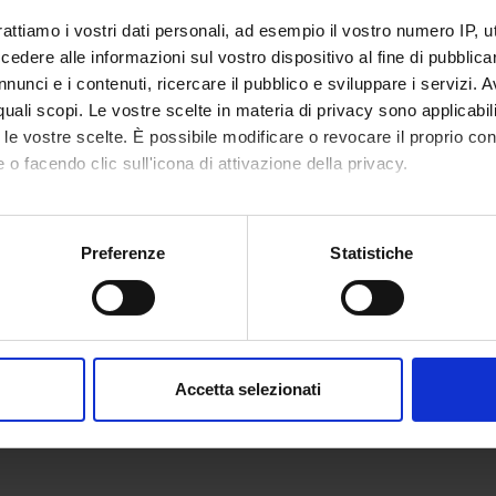
rattiamo i vostri dati personali, ad esempio il vostro numero IP, 
dere alle informazioni sul vostro dispositivo al fine di pubblica
nunci e i contenuti, ricercare il pubblico e sviluppare i servizi. A
r quali scopi. Le vostre scelte in materia di privacy sono applicabi
to le vostre scelte. È possibile modificare o revocare il proprio 
 o facendo clic sull'icona di attivazione della privacy.
mo anche:
oni sulla tua posizione geografica, con un'approssimazione di qu
Preferenze
Statistiche
spositivo, scansionandolo attivamente alla ricerca di caratteristich
aborati i tuoi dati personali e imposta le tue preferenze nella
s
consenso in qualsiasi momento dalla Dichiarazione sui cookie.
Accetta selezionati
nalizzare contenuti ed annunci, per fornire funzionalità dei socia
inoltre informazioni sul modo in cui utilizzi il nostro sito con i n
icità e social media, i quali potrebbero combinarle con altre inform
lizzo dei loro servizi.