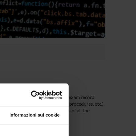
 time at the University (Student’s exam record,
unt, office forms, administrative procedures, etc.).
you be able to receive notification of all the
Informazioni sui cookie
 Univr app.