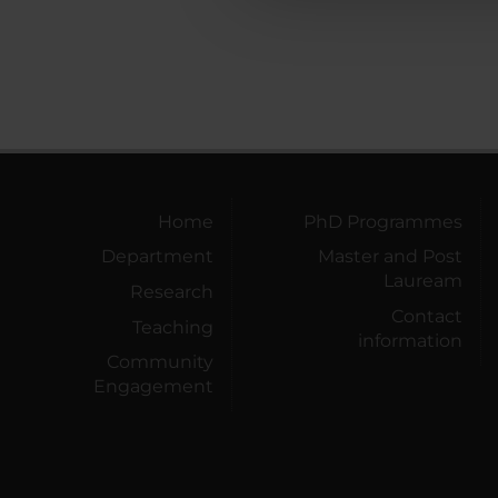
Home
PhD Programmes
Department
Master and Post
Lauream
Research
Contact
Teaching
information
Community
Engagement