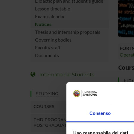
Didactic plan and student's guide
Lesson timetable
Exam calendar
Notices
Thesis and internship proposals
Governing bodies
Faculty staff
FOR 
Operat
Documents
Cours
International Students
NE
STUDYING
There y
your st
COURSES
You can 
Consenso
notices
PHD PROGRAMMES AND
POSTGRADUATE TRAINING
MYUN
Uso responsabile dei dati