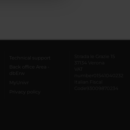
Strada le Grazie 15
Technical support
37134 Verona
Back office Area -
VAT
dbErw
number01541040232
Italian Fiscal
MyUnivr
Code93009870234
Privacy policy