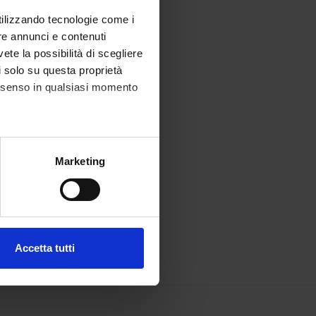
utilizzando tecnologie come i
re annunci e contenuti
vete la possibilità di scegliere
li solo su questa proprietà
consenso in qualsiasi momento
alche metro,
Marketing
e specifiche (impronte
ezione dettagli
. Puoi
Accetta tutti
l media e per analizzare il
ostri partner che si occupano
azioni che hai fornito loro o