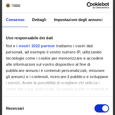
MYUNIVR
Consenso
Dettagli
Impostazioni degli annunci
In
Courses
Uso responsabile dei dati
Academic Calendar
Noi e
i nostri 1022 partner
trattiamo i vostri dati
Didactic plan and student's guide
personali, ad esempio il vostro numero IP, utilizzando
Lesson timetable
tecnologie come i cookie per memorizzare e accedere
Exam calendar
alle informazioni sul vostro dispositivo al fine di
Notices
pubblicare annunci e contenuti personalizzati, misurare
Thesis and internship proposals
gli annunci e i contenuti, ricercare il pubblico e sviluppare
Governing bodies
i servizi. Avete la possibilità di scegliere chi utilizza i
Faculty staff
vostri dati e per quali scopi. Le vostre scelte in materia di
privacy sono applicabili solo su questa proprietà digitale
Documents
in cui avete effettuato le vostre scelte. È possibile
Selezione
modificare o revocare il proprio consenso in qualsiasi
Necessari
del
STUDYING
momento dalla Dichiarazione sui cookie o facendo clic