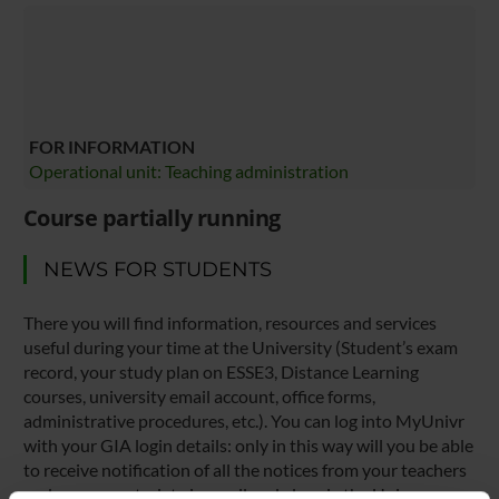
FOR INFORMATION
Operational unit: Teaching administration
Course partially running
NEWS FOR STUDENTS
There you will find information, resources and services
useful during your time at the University (Student’s exam
record, your study plan on ESSE3, Distance Learning
courses, university email account, office forms,
administrative procedures, etc.). You can log into MyUnivr
with your GIA login details: only in this way will you be able
to receive notification of all the notices from your teachers
and your secretariat via email and also via the Univr app.