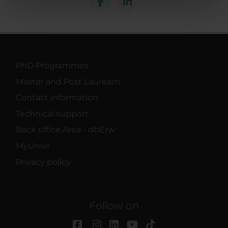
nostri partner che si occupano di analisi dei dati web,
pubblicità e social media, i quali potrebbero combinarle
con altre informazioni che hai fornito loro o che hanno
raccolto dal tuo utilizzo dei loro servizi.
PhD Programmes
Master and Post Lauream
Contact information
Technical support
Back office Area - dbErw
MyUnivr
Privacy policy
Follow on