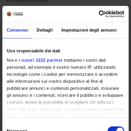
AREE DI RICERCA COINVOLTE DAL PROGETTO
Consenso
Dettagli
Impostazioni degli annunci
In
Sicurezza informatica
Formal methods and theory of security
Uso responsabile dei dati
Noi e
i nostri 1022 partner
trattiamo i vostri dati
personali, ad esempio il vostro numero IP, utilizzando
tecnologie come i cookie per memorizzare e accedere
ATTIVITÀ
alle informazioni sul vostro dispositivo al fine di
AREE DI RICERCA
pubblicare annunci e contenuti personalizzati, misurare
gli annunci e i contenuti, ricercare il pubblico e sviluppare
GRUPPI DI RICERCA
i servizi. Avete la possibilità di scegliere chi utilizza i
vostri dati e per quali scopi. Le vostre scelte in materia di
DOTTORATI DI RICERCA
privacy sono applicabili solo su questa proprietà digitale
in cui avete effettuato le vostre scelte. È possibile
Selezione
STRUTTURE
modificare o revocare il proprio consenso in qualsiasi
Necessari