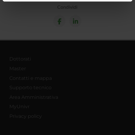
informazioni sul modo in cui utilizzi il nostro sito con i
Condividi
nostri partner che si occupano di analisi dei dati web,
pubblicità e social media, i quali potrebbero combinarle
con altre informazioni che hai fornito loro o che hanno
raccolto dal tuo utilizzo dei loro servizi.
Dottorati
Master
Contatti e mappa
Supporto tecnico
Area Amministrativa
MyUnivr
Privacy policy