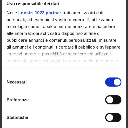
almeno uno stato del mondo; (c) sensibilità al goal, ovvero
Uso responsabile dei dati
alla congettura da dimostrare; (d)
Noi e
i nostri 1022 partner
trattiamo i vostri dati
costruzione dinamica ed aggiornamento di un modello
personali, ad esempio il vostro numero IP, utilizzando
dell'insieme di clausole per cui si cerca una
tecnologie come i cookie per memorizzare e accedere
prova; e (d) confluenza rispetto alla prova, che significa che
alle informazioni sul vostro dispositivo al fine di
non è necessario disfare passi già fatti e
pubblicare annunci e contenuti personalizzati, misurare
tornare a uno stato precedente nella ricerca di una prova.
gli annunci e i contenuti, ricercare il pubblico e sviluppare
i servizi. Avete la possibilità di scegliere chi utilizza i
PARTECIPANTI AL PROGETTO
vostri dati e per quali scopi. Le vostre scelte in materia di
privacy sono applicabili solo su questa proprietà digitale
Maria Paola Bonacina
in cui avete effettuato le vostre scelte. È possibile
Selezione
Professore ordinario
modificare o revocare il proprio consenso in qualsiasi
Necessari
del
momento dalla Dichiarazione sui cookie o facendo clic
consenso
sull'icona di attivazione della privacy.
Preferenze
Con il tuo consenso, vorremmo anche:
ATTIVITÀ
raccogliere informazioni sulla tua posizione
Statistiche
AREE DI RICERCA
geografica, con un'approssimazione di qualche