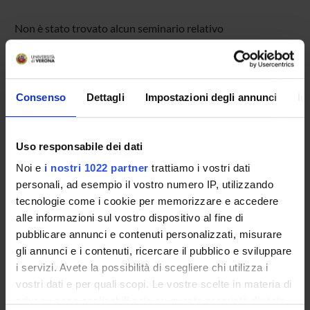
Non è stato trovato alcun seminario relativo
all'insegnamento Complessità.
Consenso
Dettagli
Impostazioni degli annunci
In
OFFERTA FORMATIVA
CORSI DI STUDIO
Uso responsabile dei dati
DOTTORATI, MASTER E FORMAZIONE SUPERIORE
Noi e
i nostri 1022 partner
trattiamo i vostri dati
personali, ad esempio il vostro numero IP, utilizzando
Contatti
tecnologie come i cookie per memorizzare e accedere
alle informazioni sul vostro dispositivo al fine di
Persone
pubblicare annunci e contenuti personalizzati, misurare
Luoghi
gli annunci e i contenuti, ricercare il pubblico e sviluppare
Calendario
i servizi. Avete la possibilità di scegliere chi utilizza i
vostri dati e per quali scopi. Le vostre scelte in materia di
privacy sono applicabili solo su questa proprietà digitale