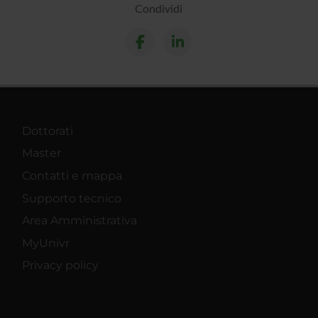
Condividi
Dottorati
Master
Contatti e mappa
Supporto tecnico
Area Amministrativa
MyUnivr
Privacy policy