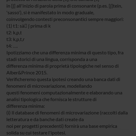
in [ʃ] all'inizio di parola prima di consonante (p.es. [ʃ]tein,
'sasso'), si è manifestato in modo graduale,
coinvolgendo contesti preconsonantici sempre maggiori:
(1) t1: sà ʃ prima di k
t2: k,p,t
t3: k,p,t,r
t4: ….
Ipotizziamo che una differenza minima di questo tipo, fra
stadi storici di una lingua, corrisponda a una
differenza minima di proprietà tipologiche nel senso di
Alber&Prince 2015.
Verificheremo questa ipotesi creando una banca dati di
fenomeni di microvariazione, modellando
questi fenomeni computazionalmente e elaborando una
analisi tipologica che fornisca le strutture di
differenza minima:
(i) Il database di fenomeni di microvariazione (raccolti dalla
letteratura e da banche dati create da
noi per progetti precedenti) fornirà una base empirica
solida su cui testare l'ipotesi.