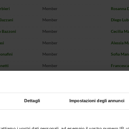
rbieri
Member
Rosanna D
Bazzani
Member
Diego Lub
 Bazzoni
Member
Cecilia M
asi
Member
Alessia M
onafini
Member
Sofia Man
netti
Member
Francesc
oscolo Galazzo
Member
Niccolo' 
Calgaro
Member
Antonio 
liari
Member
Gianpaolo
Dettagli
Impostazioni degli annunci
 Canevari
Member
Paolo Me
 Carra
Member
Lapo Mol
rattiamo i vostri dati personali, ad esempio il vostro numero IP, 