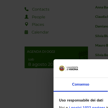
Anna Ba
Contacts
People
Claudia 
Places
Damiano
Calendar
Silvia Bl
Mauro B
AGENDA DI OGGI
Silvia Bo
sab
8 agosto 2026
Ilaria B
Matteo 
Marco Ca
Consenso
Giacomo
Uso responsabile dei dati
Damiano
Noi e
i nostri 1022 partner
t