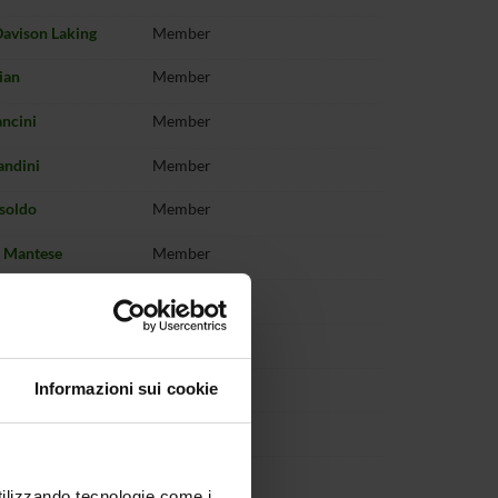
avison Laking
Member
ian
Member
ancini
Member
andini
Member
soldo
Member
a Mantese
Member
Marastoni
Member
Marigonda
Member
 Mariutti
Member
Informazioni sui cookie
nna
Member
a
Member
utilizzando tecnologie come i