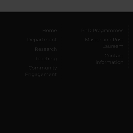
Home
PhD Programmes
Department
Master and Post
Lauream
Research
Contact
Teaching
information
Community
Engagement