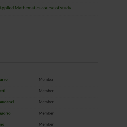
. Applied Mathematics course of study
urro
Member
atti
Member
Gaudenzi
Member
egorio
Member
ino
Member