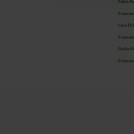
Fabio Au
Francesc
Luca Di 
Francesc
Giulio Fe
Frances