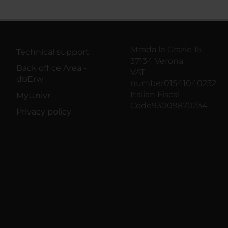
Strada le Grazie 15
Technical support
37134 Verona
Back office Area -
VAT
dbErw
number01541040232
Italian Fiscal
MyUnivr
Code93009870234
Privacy policy