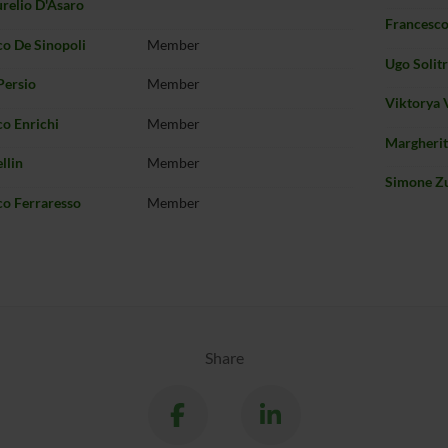
relio D'Asaro
Francesco
o De Sinopoli
Member
Ugo Solit
Persio
Member
Viktorya 
o Enrichi
Member
Margherit
llin
Member
Simone Z
co Ferraresso
Member
Share