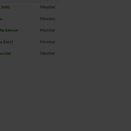
 Setti
Member
ro
Member
Vardanyan
Member
a Zorzi
Member
uccher
Member