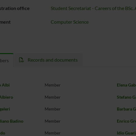
tration office
Student Secretariat - Careers of the BSc
ment
Computer Science
Records and documents
bers
 Albi
Member
Elena Gab
Albiero
Member
Stefano G
geleri
Member
Barbara 
liano Badino
Member
Enrico Gr
ldo
Member
Idio Guar