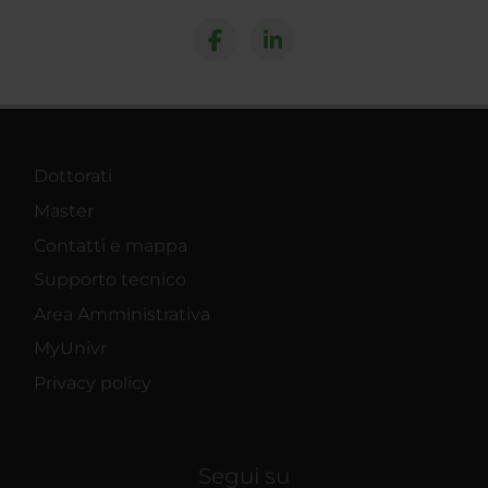
Dottorati
Master
Contatti e mappa
Supporto tecnico
Area Amministrativa
MyUnivr
Privacy policy
Segui su