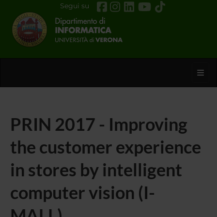
Segui su
Toggl
PRIN 2017 - Improving
the customer experience
in stores by intelligent
computer vision (I-
MALL)