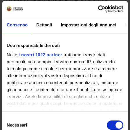
soluzioni
privacy-by-design.
Abbiamo in programma di verificare la piena
funzionalità
del progetto durante un evento reale presso VERONAFIERE
Consenso
Dettagli
Impostazioni degli annunci
In
ENTI FINANZIATORI:
Uso responsabile dei dati
MUR - Ministero dell'Università e della Ricerca
Noi e
i nostri 1022 partner
trattiamo i vostri dati
Finanziamento:
assegnato e gestito dal Dipartimento
personali, ad esempio il vostro numero IP, utilizzando
tecnologie come i cookie per memorizzare e accedere
alle informazioni sul vostro dispositivo al fine di
pubblicare annunci e contenuti personalizzati, misurare
PARTECIPANTI AL PROGETTO
gli annunci e i contenuti, ricercare il pubblico e sviluppare
Manuele Bicego
i servizi. Avete la possibilità di scegliere chi utilizza i
Professore associato
vostri dati e per quali scopi. Le vostre scelte in materia di
privacy sono applicabili solo su questa proprietà digitale
Marco Cristani
in cui avete effettuato le vostre scelte. È possibile
Selezione
Professore ordinario
modificare o revocare il proprio consenso in qualsiasi
Necessari
del