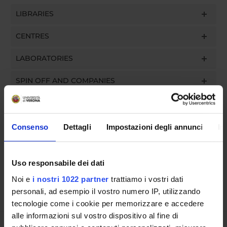
LIBRARIES
CENTRES
LABORATORIES
SPIN OFF AND COMPANIES
Contacts
People
Consenso
Dettagli
Impostazioni degli annunci
In
Places
Calendar
Uso responsabile dei dati
Noi e
i nostri 1022 partner
trattiamo i vostri dati
personali, ad esempio il vostro numero IP, utilizzando
tecnologie come i cookie per memorizzare e accedere
alle informazioni sul vostro dispositivo al fine di