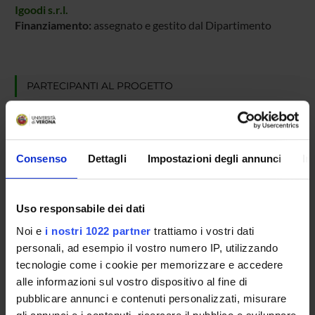
Igoodi s.r.l.
Finanziamento:
assegnato e gestito dal Dipartimento
PARTECIPANTI AL PROGETTO
Umberto Castellani
Professore ordinario
Consenso
Dettagli
Impostazioni degli annunci
In
AREE DI RICERCA COINVOLTE DAL PROGETTO
Uso responsabile dei dati
Intelligenza Artificiale
Computer graphics (DI)
Noi e
i nostri 1022 partner
trattiamo i vostri dati
personali, ad esempio il vostro numero IP, utilizzando
Ingegneria del Software e Verifica Formale
tecnologie come i cookie per memorizzare e accedere
Computer graphics (DI)
alle informazioni sul vostro dispositivo al fine di
pubblicare annunci e contenuti personalizzati, misurare