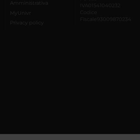
Amministrativa
IVA01541040232
Codice
MyUnivr
Fiscale93009870234
Privacy policy