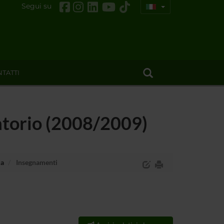
Segui su
TATTI
ratorio (2008/2009)
ca
Insegnamenti