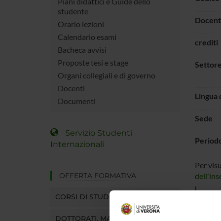
Piani didattici e Guide dello
studente
Docent
Orario lezioni
Calendario esami
crediti
Bacheca avvisi
Proposte tesi e stage
Settore
Organi collegiali e di governo
Docenti
Lingua 
Documenti
Sede
Servizio Studenti
Period
Internazionali
Per vis
OFFERTA FORMATIVA
dell'in
ORAR
CORSI DI STUDIO
DOTTORATI, MASTER E