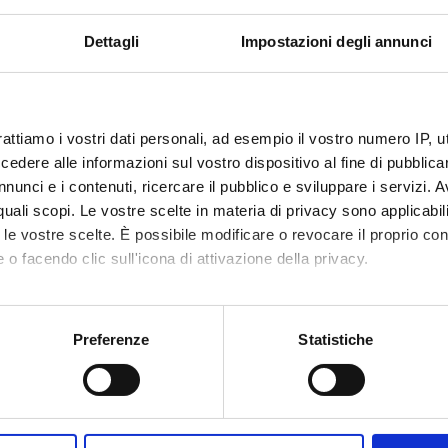
TTIVI FORMATIVI
Dettagli
Impostazioni degli annunci
in grado lo studente di modellare, validare e valutare le prestazio
GRAMMA
rattiamo i vostri dati personali, ad esempio il vostro numero IP, 
dere alle informazioni sul vostro dispositivo al fine di pubblica
lazione/simulazione in SystemC
nunci e i contenuti, ricercare il pubblico e sviluppare i servizi. A
si automatica con SystemC
r quali scopi. Le vostre scelte in materia di privacy sono applicabi
nte AMS per la progettazione di NES
to le vostre scelte. È possibile modificare o revocare il proprio 
lazione di una rete in NS2
 o facendo clic sull'icona di attivazione della privacy.
ulazione HSN per apllicazione VOIP
lazione simulazione di un terminale mobile
mo anche:
vità pratiche vengono svolte utilizzando le attrezzature hardware e
oni sulla tua posizione geografica, con un'approssimazione di qu
Preferenze
Statistiche
 Design) del Dipartimento. Durante il corso saranno effettuate pre
spositivo, scansionandolo attivamente alla ricerca di caratteristich
azione di sistemi embedded di rete.
aborati i tuoi dati personali e imposta le tue preferenze nella
s
LITÀ D'ESAME
consenso in qualsiasi momento dalla Dichiarazione sui cookie.