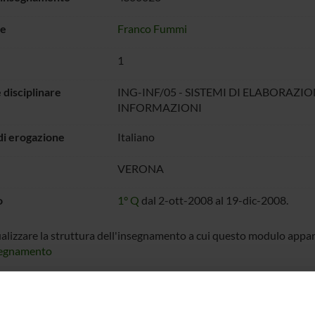
e
Franco Fummi
1
 disciplinare
ING-INF/05 - SISTEMI DI ELABORAZI
INFORMAZIONI
di erogazione
Italiano
VERONA
o
1° Q
dal 2-ott-2008 al 19-dic-2008.
ualizzare la struttura dell'insegnamento a cui questo modulo appa
segnamento
IO LEZIONI