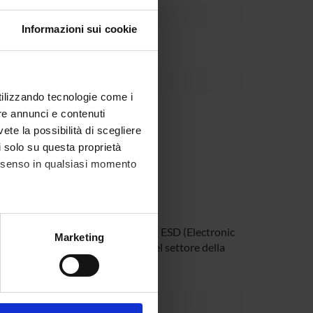
Informazioni sui cookie
ni di sistemi embedded di rete.
utilizzando tecnologie come i
re annunci e contenuti
vete la possibilità di scegliere
li solo su questa proprietà
consenso in qualsiasi momento
 software presenti nel laboratorio ESD (Electronic
alche metro,
Marketing
sentazioni da parte di aziende del settore della
e specifiche (impronte
ezione dettagli
. Puoi