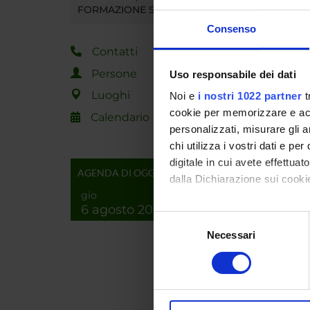
FORMAZIONE SUPERIORE
OBIE
Consenso
Mettere 
Contatti
Persone
Uso responsabile dei dati
PRO
Luoghi
Noi e
i nostri 1022 partner
t
cookie per memorizzare e acce
Calendario
o Model
personalizzati, misurare gli an
o Sinte
chi utilizza i vostri dati e pe
o Ambie
digitale in cui avete effettua
o Model
AGENDA DI OGGI
dalla Dichiarazione sui cookie
o Cosim
gio
o Model
6 agosto 2026
Con il tuo consenso, vorrem
Selezione
Le atti
raccogliere informazi
Necessari
del
Systems
Identificare il tuo di
consenso
progett
digitali).
Approfondisci come vengono el
MODA
modificare o ritirare il tuo 