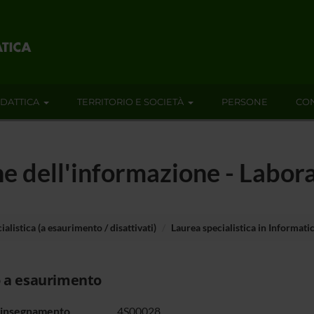
IDATTICA
TERRITORIO E SOCIETÀ
PERSONE
CON
ne dell'informazione - Labo
ialistica (a esaurimento / disattivati)
Laurea specialistica in Informati
 a esaurimento
 insegnamento
4S00028