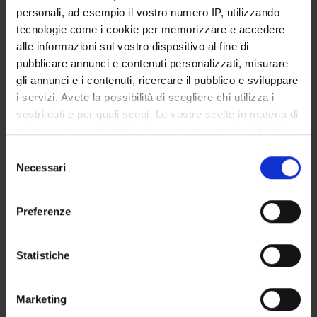
personali, ad esempio il vostro numero IP, utilizzando
The months from 12 to 24 will be devoted to research on
the basis of the data provided by the census
tecnologie come i cookie per memorizzare e accedere
and to produce a series of studies related to the project.
alle informazioni sul vostro dispositivo al fine di
pubblicare annunci e contenuti personalizzati, misurare
gli annunci e i contenuti, ricercare il pubblico e sviluppare
PROJECT PARTICIPANTS
i servizi. Avete la possibilità di scegliere chi utilizza i
vostri dati e per quali scopi. Le vostre scelte in materia di
Chiara Maria Concina
privacy sono applicabili solo su questa proprietà digitale
Associate Professor
in cui avete effettuato le vostre scelte. È possibile
Selezione
modificare o revocare il proprio consenso in qualsiasi
Necessari
del
momento dalla Dichiarazione sui cookie o facendo clic
consenso
sull'icona di attivazione della privacy.
Preferenze
ACTIVITIES
Con il tuo consenso, vorremmo anche:
RESEARCH AREAS
raccogliere informazioni sulla tua posizione
Statistiche
geografica, con un'approssimazione di qualche
RESEARCH GROUPS
metro,
Marketing
Identificare il tuo dispositivo, scansionandolo
PHD PROGRAMMES