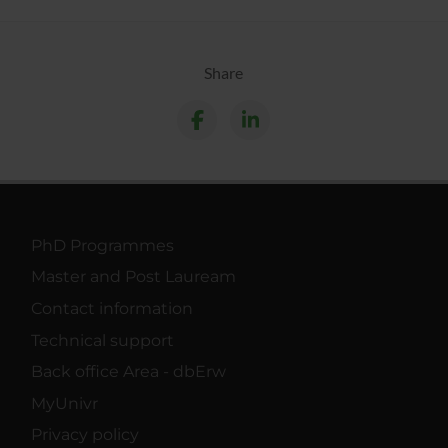
Share
PhD Programmes
Master and Post Lauream
Contact information
Technical support
Back office Area - dbErw
MyUnivr
Privacy policy