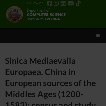
Follow on
Toggl
Sinica Mediaevalia
Europaea. China in
European sources of the
Middles Ages (1200-
1582): census and study