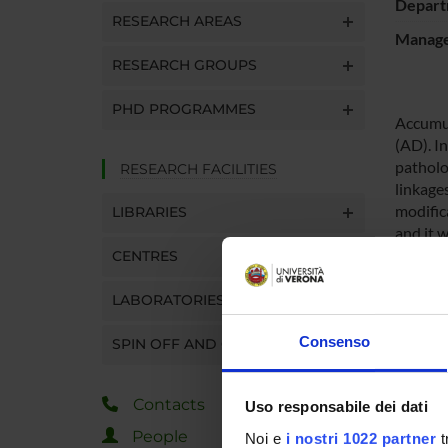
Depart
RESEARCH AREAS
Manager
RESEARCH GROUPS
PHD PROGRAMMES
Accumul
(AD). In
patholog
RESEARCH FACILITIES
linkage
modific
LIBRARIES
and it 
impact 
CENTRES
define t
planned
LABORATORIES
isopept
Consenso
availab
SPIN OFF AND COMPANIES
innovat
covalen
Contacts
Uso responsabile dei dati
biophys
effects
People
Noi e
i nostri 1022 partner
t