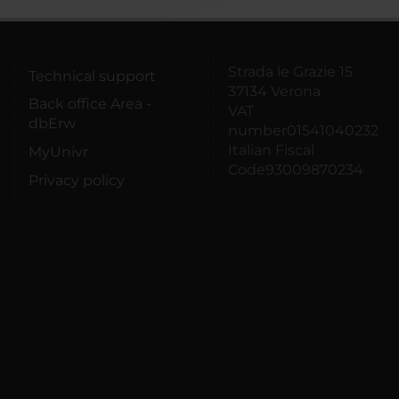
Strada le Grazie 15
Technical support
37134 Verona
Back office Area -
VAT
dbErw
number01541040232
Italian Fiscal
MyUnivr
Code93009870234
Privacy policy