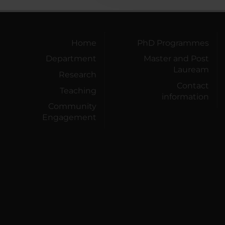
Home
PhD Programmes
Department
Master and Post
Lauream
Research
Contact
Teaching
information
Community
Engagement