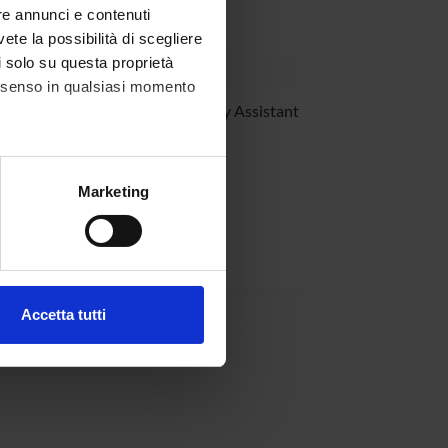
feedback for medical research.
re annunci e contenuti
vete la possibilità di scegliere
li solo su questa proprietà
consenso in qualsiasi momento
ca Munari
Temporary Assistant
Professor
alche metro,
Marketing
e specifiche (impronte
ezione dettagli
. Puoi
Accetta tutti
l media e per analizzare il
ostri partner che si occupano
azioni che hai fornito loro o