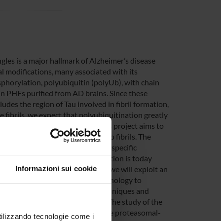
gles is a major hallmark of Alzheimer’s disease
nal modifications, many associated with its
osphorylation, polyubiquitin (polyUb), with chain
in PHFs purified from AD brains. Since these
udes the region of Tau involved in fibril formation,
 fibrils, we expect that polyubiquitination greatly
ent of AD. In this framework this project aims to
 and on its aggregation pathway to fibrils. The
 homogeneously modified via regiospecific
knowledge, no structural information is today
Informazioni sui cookie
ith polyUb at specific positions we will exploit an
 with the genetic-expansion technology to
tein. Then, with advanced NMR techniques and
gation mechanism of polyUb-Tau. The study of the
 structural changes that impair the proteasomal-
utilizzando tecnologie come i