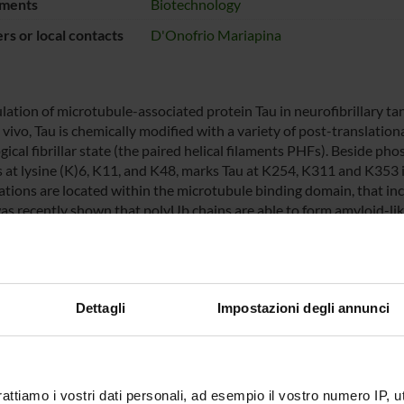
ments
Biotechnology
s or local contacts
D'Onofrio Mariapina
ation of microtubule-associated protein Tau in neurofibrillary tan
 vivo, Tau is chemically modified with a variety of post-translatio
ical fibrillar state (the paired helical filaments PHFs). Beside ph
s at lysine (K)6, K11, and K48, marks Tau at K254, K311 and K353 
ations are located within the microtubule binding domain, that incl
was recently shown that polyUb chains are able to form amyloid-like
Tau functions and aggregation process with effect on the developm
he effect of polyubiquitination on the structural properties of Tau
 studies require a method to obtain high yield of the protein Tau
ide bond with polyUb chains of defined linkage and length. In our 
Dettagli
Impostazioni degli annunci
le for polyubiquitinated-Tau (polyUb-Tau). To obtain Tau modified w
ive method that combines a cutting-edge semi-synthetic protocol
tly link the C-terminus of a polyUb to specific lysines of Tau pro
ical studies we aim to provide detailed information on the aggre
 of polyubiquitination on Tau structure and aggregation can reveal
rattiamo i vostri dati personali, ad esempio il vostro numero IP, 