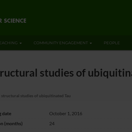
EACHING
COMMUNITY ENGAGEMENT
PEOPLE
ructural studies of ubiquiti
structural studies of ubiquitinated Tau
g date
October 1, 2016
on (months)
24