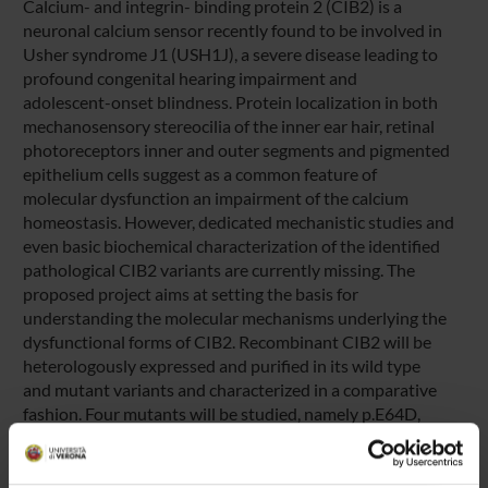
Calcium- and integrin- binding protein 2 (CIB2) is a
neuronal calcium sensor recently found to be involved in
Usher syndrome J1 (USH1J), a severe disease leading to
profound congenital hearing impairment and
adolescent-onset blindness. Protein localization in both
mechanosensory stereocilia of the inner ear hair, retinal
photoreceptors inner and outer segments and pigmented
epithelium cells suggest as a common feature of
molecular dysfunction an impairment of the calcium
homeostasis. However, dedicated mechanistic studies and
even basic biochemical characterization of the identified
pathological CIB2 variants are currently missing. The
proposed project aims at setting the basis for
understanding the molecular mechanisms underlying the
dysfunctional forms of CIB2. Recombinant CIB2 will be
heterologously expressed and purified in its wild type
and mutant variants and characterized in a comparative
fashion. Four mutants will be studied, namely p.E64D,
directly related to USH1, as well as p.F91S, p.C99W and
p.I123T, which are involved in non-syndromic
deafness DFNB48. We will clarify whether the effect of