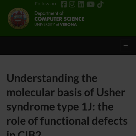
Follow on
Toggl
Understanding the
molecular basis of Usher
syndrome type 1J: the
role of functional defects
in CIB2