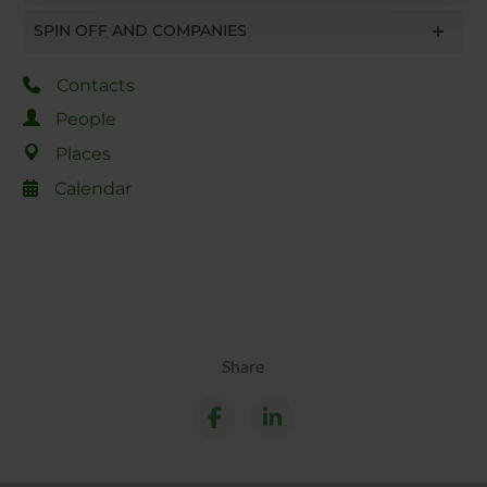
con altre informazioni che hai fornito loro o che hanno
SPIN OFF AND COMPANIES
raccolto dal tuo utilizzo dei loro servizi.
Contacts
People
Places
Calendar
Share