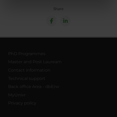
informazioni sul modo in cui utilizzi il nostro sito con i
nostri partner che si occupano di analisi dei dati web,
Share
pubblicità e social media, i quali potrebbero combinarle
con altre informazioni che hai fornito loro o che hanno
raccolto dal tuo utilizzo dei loro servizi.
PhD Programmes
Master and Post Lauream
Contact information
Technical support
Back office Area - dbErw
MyUnivr
Privacy policy