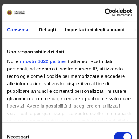
PROJECT PARTICIPANTS
Consenso
Dettagli
Impostazioni degli annunci
In
Anna Maria Meneghini
Associate Professor
Uso responsabile dei dati
Noi e
i nostri 1022 partner
trattiamo i vostri dati
personali, ad esempio il vostro numero IP, utilizzando
tecnologie come i cookie per memorizzare e accedere
ACTIVITIES
alle informazioni sul vostro dispositivo al fine di
pubblicare annunci e contenuti personalizzati, misurare
RESEARCH AREAS
gli annunci e i contenuti, ricercare il pubblico e sviluppare
i servizi. Avete la possibilità di scegliere chi utilizza i
RESEARCH GROUPS
vostri dati e per quali scopi. Le vostre scelte in materia di
privacy sono applicabili solo su questa proprietà digitale
PHD PROGRAMMES
in cui avete effettuato le vostre scelte. È possibile
Selezione
modificare o revocare il proprio consenso in qualsiasi
Necessari
del
RESEARCH FACILITIES