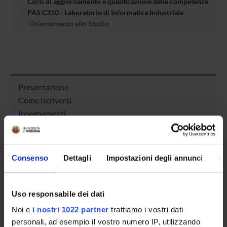
Corsi di aggiornamento e qualificazione delle competenze
PAS C310 - Laboratorio di Informatica Industriale
Orientamento allo Studio
Presentazione
Come iscriversi
Insegnamenti
Calendario didattico
Orario lezioni
Piani didattici
Consenso
Dettagli
Impostazioni degli annunci
In
Calendario esami
Bacheca avvisi
Proposte tesi e stage
Uso responsabile dei dati
Organi collegiali e di governo
Noi e
i nostri 1022 partner
trattiamo i vostri dati
Docenti
personali, ad esempio il vostro numero IP, utilizzando