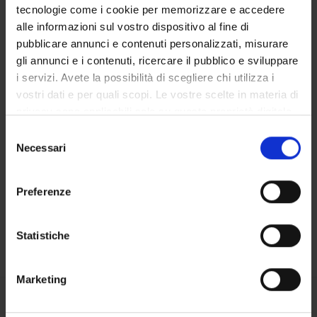
tecnologie come i cookie per memorizzare e accedere
alle informazioni sul vostro dispositivo al fine di
OFFERTA FORMATIVA
pubblicare annunci e contenuti personalizzati, misurare
gli annunci e i contenuti, ricercare il pubblico e sviluppare
CORSI DI STUDIO
i servizi. Avete la possibilità di scegliere chi utilizza i
DOTTORATI, MASTER E FORMAZIONE SUPERIORE
vostri dati e per quali scopi. Le vostre scelte in materia di
privacy sono applicabili solo su questa proprietà digitale
in cui avete effettuato le vostre scelte. È possibile
Contatti
Selezione
modificare o revocare il proprio consenso in qualsiasi
Necessari
del
Persone
momento dalla Dichiarazione sui cookie o facendo clic
consenso
Luoghi
sull'icona di attivazione della privacy.
Preferenze
Calendario
Con il tuo consenso, vorremmo anche:
raccogliere informazioni sulla tua posizione
Statistiche
geografica, con un'approssimazione di qualche
metro,
Marketing
Identificare il tuo dispositivo, scansionandolo
attivamente alla ricerca di caratteristiche specifiche
Condividi