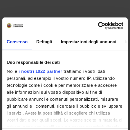
Consenso
Dettagli
Impostazioni degli annunci
In
Uso responsabile dei dati
Noi e
i nostri 1022 partner
trattiamo i vostri dati
personali, ad esempio il vostro numero IP, utilizzando
ORGANIZZAZIONE
tecnologie come i cookie per memorizzare e accedere
alle informazioni sul vostro dispositivo al fine di
GOVERNANCE
pubblicare annunci e contenuti personalizzati, misurare
gli annunci e i contenuti, ricercare il pubblico e sviluppare
COMMISSIONI
i servizi. Avete la possibilità di scegliere chi utilizza i
vostri dati e per quali scopi. Le vostre scelte in materia di
UFFICI E STRUTTURE DI SERVIZIO
privacy sono applicabili solo su questa proprietà digitale