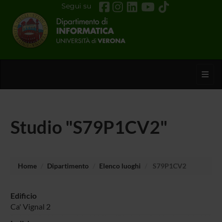
Segui su
Toggl
Studio "S79P1CV2"
Home
Dipartimento
Elenco luoghi
S79P1CV2
Edificio
Ca' Vignal 2