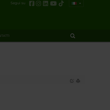
Segui su
TATTI