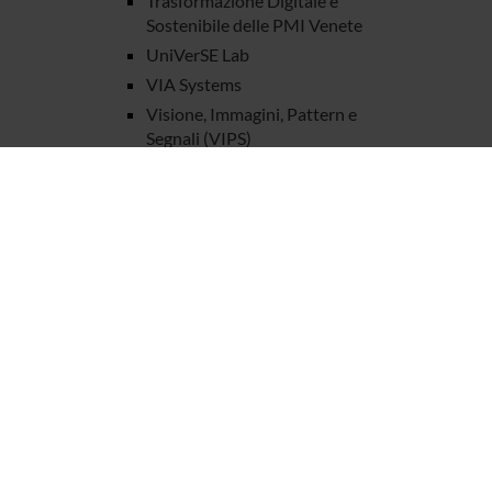
Trasformazione Digitale e
Sostenibile delle PMI Venete
UniVerSE Lab
VIA Systems
Visione, Immagini, Pattern e
Segnali (VIPS)
DOTTORATI DI RICERCA
STRUTTURE
BIBLIOTECHE
CENTRI
LABORATORI
SPIN OFF E AZIENDE