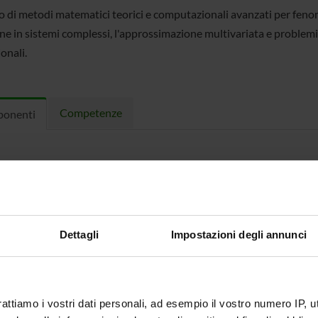
o di metodi matematici teorici e computazionali avanzati per feno
ne in sistemi complessi, l'approssimazione multivariata e problemi 
onali.
Competenze
onenti
aburro
Professore associato
Leonard P
liari
Professore ordinario
Antonio 
 Albi
Professore associato
Fabio Cas
Dettagli
Impostazioni degli annunci
 Ferrarese
Incaricato alla ricerca
rattiamo i vostri dati personali, ad esempio il vostro numero IP, 