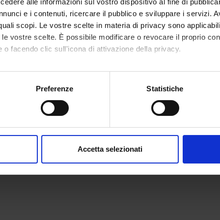
dere alle informazioni sul vostro dispositivo al fine di pubblica
nunci e i contenuti, ricercare il pubblico e sviluppare i servizi. A
r quali scopi. Le vostre scelte in materia di privacy sono applicabi
to le vostre scelte. È possibile modificare o revocare il proprio 
 o facendo clic sull'icona di attivazione della privacy.
mo anche:
oni sulla tua posizione geografica, con un'approssimazione di qu
Preferenze
Statistiche
spositivo, scansionandolo attivamente alla ricerca di caratteristich
aborati i tuoi dati personali e imposta le tue preferenze nella
s
consenso in qualsiasi momento dalla Dichiarazione sui cookie.
Accetta selezionati
nalizzare contenuti ed annunci, per fornire funzionalità dei socia
inoltre informazioni sul modo in cui utilizzi il nostro sito con i n
icità e social media, i quali potrebbero combinarle con altre inform
lizzo dei loro servizi.