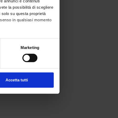
re annunci e contenuti
vete la possibilità di scegliere
li solo su questa proprietà
consenso in qualsiasi momento
alche metro,
Marketing
e specifiche (impronte
ezione dettagli
. Puoi
Accetta tutti
l media e per analizzare il
ostri partner che si occupano
azioni che hai fornito loro o