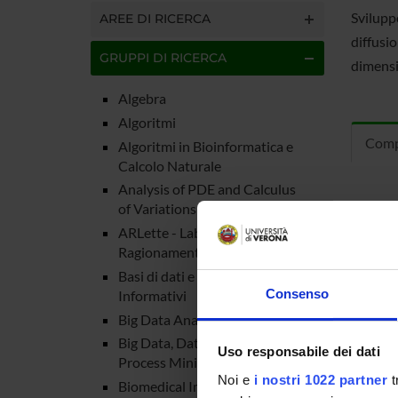
Svilupp
AREE DI RICERCA
diffusio
GRUPPI DI RICERCA
dimensi
Algebra
Algoritmi
Comp
Algoritmi in Bioinformatica e
Calcolo Naturale
Analysis of PDE and Calculus
of Variations
Elena G
ARLette - Laboratorio di
Marco Ca
Ragionamento Automatico
Basi di dati e Sistemi
Giacomo
Consenso
Informativi
Big Data Analytics
Federica
Big Data, Data Science e
Uso responsabile dei dati
Process Mining
Noi e
i nostri 1022 partner
t
Biomedical Imaging