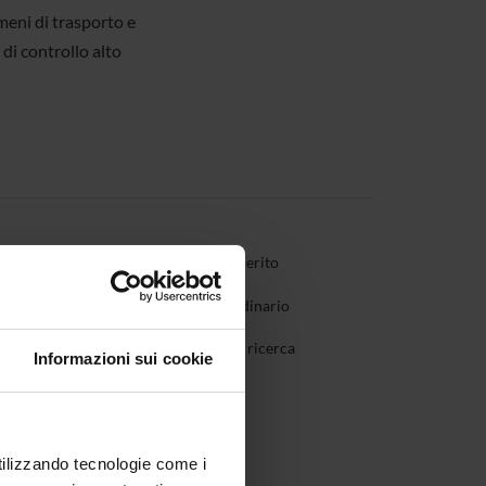
meni di trasporto e
di controllo alto
eter Bos
Professore emerito
Marigonda
Professore ordinario
sini
Incaricato alla ricerca
Informazioni sui cookie
utilizzando tecnologie come i