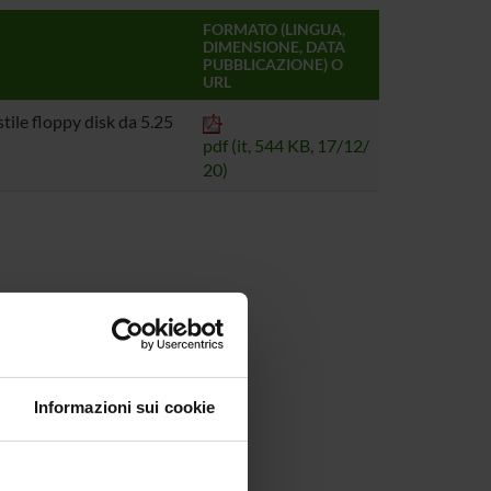
FORMATO (LINGUA,
DIMENSIONE, DATA
PUBBLICAZIONE) O
URL
stile floppy disk da 5.25
pdf (it, 544 KB, 17/12/
20)
Informazioni sui cookie