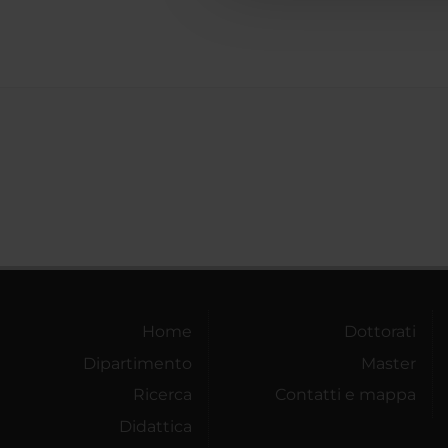
Home
Dottorati
Dipartimento
Master
Ricerca
Contatti e mappa
Didattica