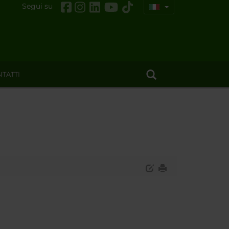
Segui su
TATTI