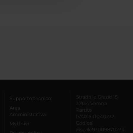
Strada le Grazie 15
Supporto tecnico
37134 Verona
Area
Partita
Amministrativa
IVA01541040232
Codice
MyUnivr
Fiscale93009870234