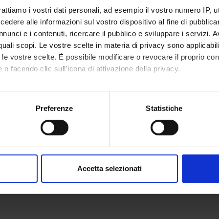
rattiamo i vostri dati personali, ad esempio il vostro numero IP, 
dere alle informazioni sul vostro dispositivo al fine di pubblica
nunci e i contenuti, ricercare il pubblico e sviluppare i servizi. A
r quali scopi. Le vostre scelte in materia di privacy sono applicabi
to le vostre scelte. È possibile modificare o revocare il proprio 
 o facendo clic sull'icona di attivazione della privacy.
mo anche:
oni sulla tua posizione geografica, con un'approssimazione di qu
Preferenze
Statistiche
spositivo, scansionandolo attivamente alla ricerca di caratteristich
aborati i tuoi dati personali e imposta le tue preferenze nella
s
consenso in qualsiasi momento dalla Dichiarazione sui cookie.
Accetta selezionati
nalizzare contenuti ed annunci, per fornire funzionalità dei socia
inoltre informazioni sul modo in cui utilizzi il nostro sito con i n
icità e social media, i quali potrebbero combinarle con altre inform
lizzo dei loro servizi.