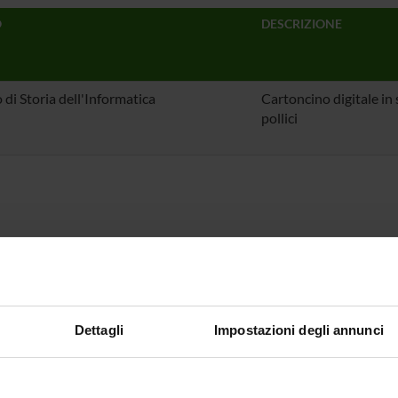
O
DESCRIZIONE
di Storia dell'Informatica
Cartoncino digitale in 
pollici
Dettagli
Impostazioni degli annunci