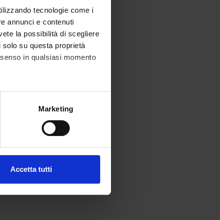
utilizzando tecnologie come i
re annunci e contenuti
vete la possibilità di scegliere
li solo su questa proprietà
consenso in qualsiasi momento
alche metro,
Marketing
e specifiche (impronte
ezione dettagli
. Puoi
Accetta tutti
l media e per analizzare il
ostri partner che si occupano
azioni che hai fornito loro o