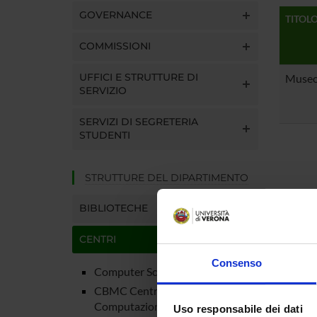
GOVERNANCE
TITOL
COMMISSIONI
UFFICI E STRUTTURE DI
Museo 
SERVIZIO
SERVIZI DI SEGRETERIA
STUDENTI
STRUTTURE DEL DIPARTIMENTO
BIBLIOTECHE
CENTRI
Consenso
Computer Science Park
CBMC Centro di BioMedicina
Computazionale
Uso responsabile dei dati