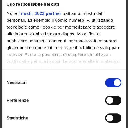
Uso responsabile dei dati
ORGANIZATION
Noi e
i nostri 1022 partner
trattiamo i vostri dati
personali, ad esempio il vostro numero IP, utilizzando
GOVERNANCE
tecnologie come i cookie per memorizzare e accedere
alle informazioni sul vostro dispositivo al fine di
COMMITTEES
pubblicare annunci e contenuti personalizzati, misurare
gli annunci e i contenuti, ricercare il pubblico e sviluppare
DEPARTMENT ADMINISTRATION OFFICES
i servizi. Avete la possibilità di scegliere chi utilizza i
vostri dati e per quali scopi. Le vostre scelte in materia di
STUDENT ADMINISTRATION OFFICES
privacy sono applicabili solo su questa proprietà digitale
in cui avete effettuato le vostre scelte. È possibile
DEPARTMENT FACILITIES
Selezione
modificare o revocare il proprio consenso in qualsiasi
Necessari
del
LIBRARIES
momento dalla Dichiarazione sui cookie o facendo clic
consenso
sull'icona di attivazione della privacy.
Preferenze
CENTRES
Con il tuo consenso, vorremmo anche:
LABORATORIES
raccogliere informazioni sulla tua posizione
Statistiche
geografica, con un'approssimazione di qualche
SPIN OFF AND COMPANIES