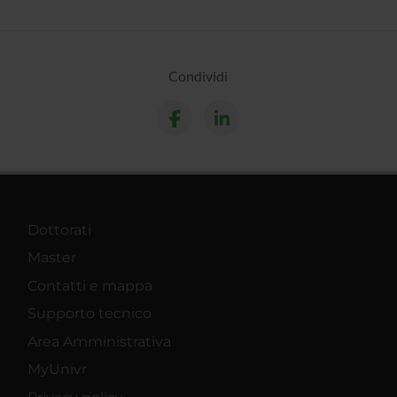
Condividi
Dottorati
Master
Contatti e mappa
Supporto tecnico
Area Amministrativa
MyUnivr